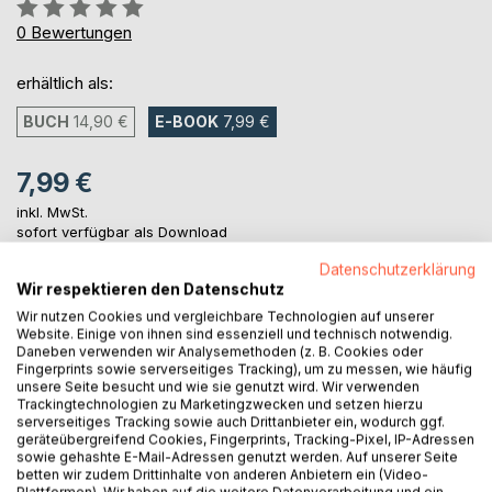
Bewertung::
0%
0
Bewertungen
erhältlich als:
BUCH
14,90 €
E-BOOK
7,99 €
7,99 €
inkl. MwSt.
sofort verfügbar als Download
Datenschutzerklärung
Wir respektieren den Datenschutz
IN DEN WARENKORB
Wir nutzen Cookies und vergleichbare Technologien auf unserer
Website. Einige von ihnen sind essenziell und technisch notwendig.
Daneben verwenden wir Analysemethoden (z. B. Cookies oder
Auf die Merkliste
Fingerprints sowie serverseitiges Tracking), um zu messen, wie häufig
unsere Seite besucht und wie sie genutzt wird. Wir verwenden
Titel bewerten
Trackingtechnologien zu Marketingzwecken und setzen hierzu
serverseitiges Tracking sowie auch Drittanbieter ein, wodurch ggf.
geräteübergreifend Cookies, Fingerprints, Tracking-Pixel, IP-Adressen
sowie gehashte E-Mail-Adressen genutzt werden. Auf unserer Seite
betten wir zudem Drittinhalte von anderen Anbietern ein (Video-