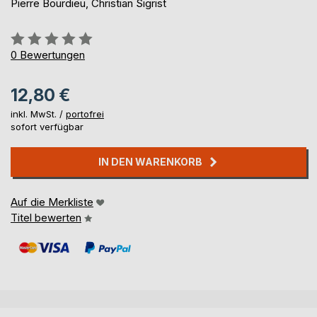
Pierre Bourdieu, Christian Sigrist
Bewertung::
0%
0
Bewertungen
12,80 €
inkl. MwSt. /
portofrei
sofort verfügbar
IN DEN WARENKORB
Auf die Merkliste
Titel bewerten