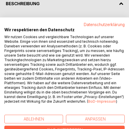
BESCHREIBUNG
Demokratie ist die heilige Kuh. Ist sie wirklich die beste, gar
Datenschutzerklärung
die einzige Methode, um Freiheit, Frieden und Wohlstand
Wir respektieren den Datenschutz
zu bewahren? Stefan Blankertz gibt, basierend auf
Wir nutzen Cookies und vergleichbare Technologien auf unserer
Vorarbeiten u.a. von Emma Goldman und Gustav Landauer,
Website. Einige von ihnen sind essenziell und technisch notwendig.
notwendig provokative Antworten in einer Zeit, in der die
Daneben verwenden wir Analysemethoden (z. B. Cookies oder
Demokratie zwischen der Schere von Rechts und Links
Fingerprints sowie serverseitiges Tracking), um zu messen, wie häufig
unsere Seite besucht und wie sie genutzt wird. Wir verwenden
immer mehr die Form des schon überwunden geglaubten
Trackingtechnologien zu Marketingzwecken und setzen hierzu
Totalitarismus annimmt. Der Titel »Verschwinde, Staat!«
serverseitiges Tracking sowie auch Drittanbieter ein, wodurch ggf.
stellt eine Hommage dar an den Ethnologen von
geräteübergreifend Cookies, Fingerprints, Tracking-Pixel, IP-Adressen
sowie gehashte E-Mail-Adressen genutzt werden. Auf unserer Seite
herrschaftsfreien Stämmen, Christian Sigrist.
betten wir zudem Drittinhalte von anderen Anbietern ein (Video-
Der Band enthält einen Vortrag aus dem Jahr 1909 von
Plattformen). Wir haben auf die weitere Datenverarbeitung und ein
Emma Goldman (1869-1940), russisch-amerikanische
etwaiges Tracking durch den Drittanbieter keinen Einfluss. Mit deiner
Einstellung willigst du in die oben beschriebenen Vorgänge ein. Du
Anarchistin und Vorkämpferin des Feminismus, über
kannst deine Einwilligung (z. B. im Footer unter „Privacy-Einstellungen“)
»Minderheiten und Mehrheiten«, dem der Übersetzer
jederzeit mit Wirkung für die Zukunft widerrufen. (
BoD-Impressum
)
Gustav Landauer den Titel »Die Masse« gab, sowie zwei
Beiträge von Gustav Landauer (1870-1919), Sozialist und
1919 wegen seiner Beteiligung an der Münchner
ABLEHNEN
ANPASSEN
Räterepublik ermordet, über die Verwirrung des Staats mit