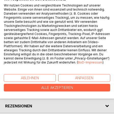
Wir nutzen Cookies und vergleichbare Technologien auf unserer
Website. Einige von ihnen sind essenziell und technisch notwendig.
Daneben verwenden wir Analysemethoden (z. B. Cookies oder
Fingerprints sowie serverseitiges Tracking), um zu messen, wie häufig
unsere Seite besucht und wie sie genutzt wird. Wir verwenden
BESCHREIBUNG
Trackingtechnologien zu Marketingzwecken und setzen hierzu
serverseitiges Tracking sowie auch Drittanbieter ein, wodurch ggf.
geräteübergreifend Cookies, Fingerprints, Tracking-Pixel, IP-Adressen
Es werden zwei Familienchroniken erzählt, in der Liebe,
sowie gehashte E-Mail-Adressen genutzt werden. Auf unserer Seite
betten wir zudem Drittinhalte von anderen Anbietern ein (Video-
Hass, Verzweifelung und Verbrechen die Protagonisten
Plattformen). Wir haben auf die weitere Datenverarbeitung und ein
bestimmen. Im Lichtreich der Werte sind sie in ihr Dasein
etwaiges Tracking durch den Drittanbieter keinen Einfluss. Mit deiner
geworfen, in dem Mensch für alles verantwortlich ist, was
Einstellung willigst du in die oben beschriebenen Vorgänge ein. Du
kannst deine Einwilligung (z. B. im Footer unter „Privacy-Einstellungen“)
er tut. Das Drama des Menschseins wird hier anschaulich
jederzeit mit Wirkung für die Zukunft widerrufen. (
BoD-Impressum
)
vor Augen geführt.
ABLEHNEN
ANPASSEN
AUTOR/IN
ALLE AKZEPTIEREN
PRESSESTIMMEN
REZENSIONEN