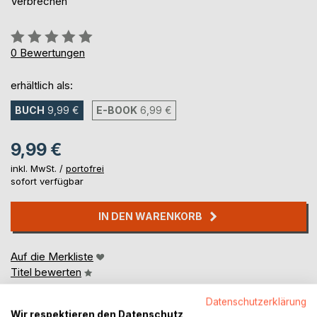
Verbrechen
Bewertung::
0%
0
Bewertungen
erhältlich als:
BUCH
9,99 €
E-BOOK
6,99 €
9,99 €
inkl. MwSt. /
portofrei
sofort verfügbar
IN DEN WARENKORB
Auf die Merkliste
Titel bewerten
Datenschutzerklärung
Wir respektieren den Datenschutz