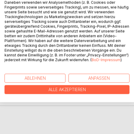
Daneben verwenden wir Analysemethoden (z. B. Cookies oder
BESCHREIBUNG
Fingerprints sowie serverseitiges Tracking), um zu messen, wie häufig
unsere Seite besucht und wie sie genutzt wird. Wir verwenden
Trackingtechnologien zu Marketingzwecken und setzen hierzu
serverseitiges Tracking sowie auch Drittanbieter ein, wodurch ggf.
Anna und Marie verbringen den Sommerurlaub auf der
geräteübergreifend Cookies, Fingerprints, Tracking-Pixel, IP-Adressen
Ostsee-Insel Hiddensee. Eines Tages machen sie sich auf
sowie gehashte E-Mail-Adressen genutzt werden. Auf unserer Seite
die Suche nach einem Piratenschatz und verschwinden wie
betten wir zudem Drittinhalte von anderen Anbietern ein (Video-
Plattformen). Wir haben auf die weitere Datenverarbeitung und ein
vom Erdboden verschluckt in den Dünen. Wo sind sie
etwaiges Tracking durch den Drittanbieter keinen Einfluss. Mit deiner
abgeblieben? Können ihre Eltern sie rechtzeitig finden?
Einstellung willigst du in die oben beschriebenen Vorgänge ein. Du
kannst deine Einwilligung (z. B. im Footer unter „Privacy-Einstellungen“)
jederzeit mit Wirkung für die Zukunft widerrufen. (
BoD-Impressum
)
AUTOR/IN
ABLEHNEN
ANPASSEN
PRESSESTIMMEN
ALLE AKZEPTIEREN
REZENSIONEN