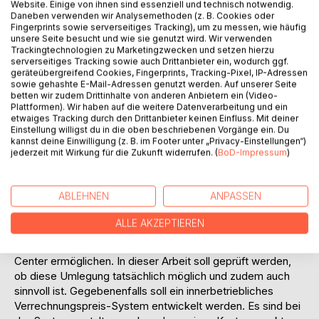
Website. Einige von ihnen sind essenziell und technisch notwendig.
modernsten Controlling-Ansprüchen.
Daneben verwenden wir Analysemethoden (z. B. Cookies oder
Die Firma INT Baltic Kölln GmbH, mit Sitz in Hamburg, ist
Fingerprints sowie serverseitiges Tracking), um zu messen, wie häufig
einer der größten deutschen Einzelhändler in der
unsere Seite besucht und wie sie genutzt wird. Wir verwenden
Trackingtechnologien zu Marketingzwecken und setzen hierzu
Windsurfbranche. Das aus einer kleinen Filiale entstandene
serverseitiges Tracking sowie auch Drittanbieter ein, wodurch ggf.
Unternehmen ist mittlerweile expandiert und hat sich vor
geräteübergreifend Cookies, Fingerprints, Tracking-Pixel, IP-Adressen
einiger Zeit zur Einführung einer divisionalen Profit-Center-
sowie gehashte E-Mail-Adressen genutzt werden. Auf unserer Seite
Organisation entschlossen. Die Geschäftsbereiche, die als
betten wir zudem Drittinhalte von anderen Anbietern ein (Video-
Plattformen). Wir haben auf die weitere Datenverarbeitung und ein
Profit-Center eingerichtet sind, werden zentral geführt.
etwaiges Tracking durch den Drittanbieter keinen Einfluss. Mit deiner
Über die eigentliche Unternehmensleitung hinaus werden in
Einstellung willigst du in die oben beschriebenen Vorgänge ein. Du
der Zentrale weitere Dienste, wie Personalverwaltung,
kannst deine Einwilligung (z. B. im Footer unter „Privacy-Einstellungen“)
jederzeit mit Wirkung für die Zukunft widerrufen. (
BoD-Impressum
)
Controlling oder Einkauf für die Profit-Center erbracht. Da
dort keine Einnahmen getätigt werden, können die
erbrachten Leistungen bisher nicht wertmäßig erfasst und
ABLEHNEN
ANPASSEN
den Kosten gegenübergestellt werden.
Gang der Untersuchung:
ALLE AKZEPTIEREN
Ziel ist nun, sinnvolle Maßstäbe für die Arbeit der Zentrale
zu finden, die eine Umlegung der Kosten auf die Profit-
Center ermöglichen. In dieser Arbeit soll geprüft werden,
ob diese Umlegung tatsächlich möglich und zudem auch
sinnvoll ist. Gegebenenfalls soll ein innerbetriebliches
Verrechnungspreis-System entwickelt werden. Es sind bei