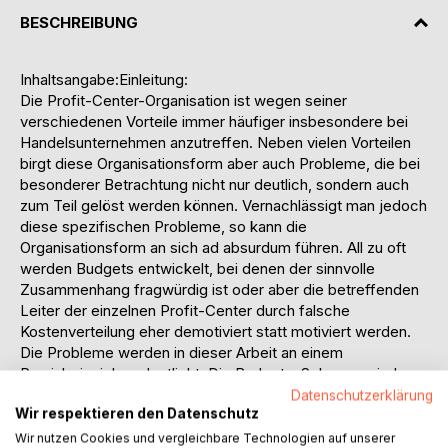
BESCHREIBUNG
Inhaltsangabe:Einleitung:
Die Profit-Center-Organisation ist wegen seiner
verschiedenen Vorteile immer häufiger insbesondere bei
Handelsunternehmen anzutreffen. Neben vielen Vorteilen
birgt diese Organisationsform aber auch Probleme, die bei
besonderer Betrachtung nicht nur deutlich, sondern auch
zum Teil gelöst werden können. Vernachlässigt man jedoch
diese spezifischen Probleme, so kann die
Organisationsform an sich ad absurdum führen. All zu oft
werden Budgets entwickelt, bei denen der sinnvolle
Zusammenhang fragwürdig ist oder aber die betreffenden
Leiter der einzelnen Profit-Center durch falsche
Kostenverteilung eher demotiviert statt motiviert werden.
Die Probleme werden in dieser Arbeit an einem
Praxisbeispiel verdeutlicht. Die Budget - Schemas sind
ohne weiteres auf jedes andere Unternehmen mit Profit-
Datenschutzerklärung
Wir respektieren den Datenschutz
Center-Organisation übertragbar. Insbesondere für
Handelsunternehmen ist diese Lösung eine nach
Wir nutzen Cookies und vergleichbare Technologien auf unserer