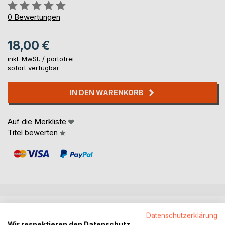
Bewertung::
0%
0
Bewertungen
18,00 €
inkl. MwSt. /
portofrei
sofort verfügbar
IN DEN WARENKORB
Auf die Merkliste
Titel bewerten
BESCHREIBUNG
Datenschutzerklärung
Wir respektieren den Datenschutz