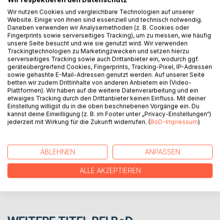
Wir nutzen Cookies und vergleichbare Technologien auf unserer
Rhea Ventris, eine aufstrebende Jedi-Ritterin, strahlte in
Website. Einige von ihnen sind essenziell und technisch notwendig.
der Jedi-Akademie auf. Bis eines Tages ihr Bruder des
Daneben verwenden wir Analysemethoden (z. B. Cookies oder
Verrats angeschuldigt wurde. In der Schlacht der Order 66
Fingerprints sowie serverseitiges Tracking), um zu messen, wie häufig
verlor sie ihren Bruder an die dunkle Seite der Macht. Ihre
unsere Seite besucht und wie sie genutzt wird. Wir verwenden
Trackingtechnologien zu Marketingzwecken und setzen hierzu
Flucht führte sie zu zwei neue Verbündete. Gemeinsam mit
serverseitiges Tracking sowie auch Drittanbieter ein, wodurch ggf.
ihnen macht sie sich auf eine lange Suche nach ihren
geräteübergreifend Cookies, Fingerprints, Tracking-Pixel, IP-Adressen
Bruder und stellt das Gleichgewicht der Macht wieder her.
sowie gehashte E-Mail-Adressen genutzt werden. Auf unserer Seite
betten wir zudem Drittinhalte von anderen Anbietern ein (Video-
Plattformen). Wir haben auf die weitere Datenverarbeitung und ein
etwaiges Tracking durch den Drittanbieter keinen Einfluss. Mit deiner
AUTOR/IN
Einstellung willigst du in die oben beschriebenen Vorgänge ein. Du
kannst deine Einwilligung (z. B. im Footer unter „Privacy-Einstellungen“)
jederzeit mit Wirkung für die Zukunft widerrufen. (
BoD-Impressum
)
PRESSESTIMMEN
ABLEHNEN
ANPASSEN
REZENSIONEN
ALLE AKZEPTIEREN