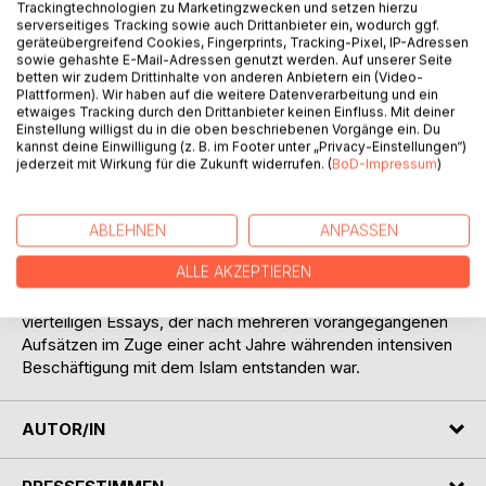
Trackingtechnologien zu Marketingzwecken und setzen hierzu
serverseitiges Tracking sowie auch Drittanbieter ein, wodurch ggf.
BESCHREIBUNG
geräteübergreifend Cookies, Fingerprints, Tracking-Pixel, IP-Adressen
sowie gehashte E-Mail-Adressen genutzt werden. Auf unserer Seite
betten wir zudem Drittinhalte von anderen Anbietern ein (Video-
Das vorliegende Werk verfolgt das Ziel, die Beziehung des
Plattformen). Wir haben auf die weitere Datenverarbeitung und ein
etwaiges Tracking durch den Drittanbieter keinen Einfluss. Mit deiner
Islams zur Vernunft zu klären. Gleichzeitig vermag es die
Einstellung willigst du in die oben beschriebenen Vorgänge ein. Du
Leserschaft über die islamischen Glaubensvorstellungen,
kannst deine Einwilligung (z. B. im Footer unter „Privacy-Einstellungen“)
Riten und Lebensregeln eingehend zu unterrichten und ihr
jederzeit mit Wirkung für die Zukunft widerrufen. (
BoD-Impressum
)
wertvolle Einsichten in das Wesen dieser Weltreligion zu
vermitteln. Dieses Buch behandelt die Grundzüge der
Rechtsgelehrsamkeit, die Rolle der Philosophie und die
ABLEHNEN
ANPASSEN
Zielsetzung der Mystik im Islam sowie seine Stellung
ALLE AKZEPTIEREN
gegenüber den biblischen Religionen. Das Werk beruht auf
der überarbeiteten und erweiterten Fassung eines
vierteiligen Essays, der nach mehreren vorangegangenen
Aufsätzen im Zuge einer acht Jahre währenden intensiven
Beschäftigung mit dem Islam entstanden war.
AUTOR/IN