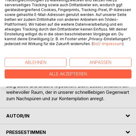
Trackingtechnologien zu Marketingzwecken und setzen hierzu
serverseitiges Tracking sowie auch Drittanbieter ein, wodurch ggf.
geräteübergreifend Cookies, Fingerprints, Tracking-Pixel, IP-Adressen
sowie gehashte E-Mail-Adressen genutzt werden. Auf unserer Seite
betten wir zudem Drittinhalte von anderen Anbietern ein (Video-
Plattformen). Wir haben auf die weitere Datenverarbeitung und ein
etwaiges Tracking durch den Drittanbieter keinen Einfluss. Mit deiner
Einstellung willigst du in die oben beschriebenen Vorgänge ein. Du
BESCHREIBUNG
kannst deine Einwilligung (z. B. im Footer unter „Privacy-Einstellungen“)
jederzeit mit Wirkung für die Zukunft widerrufen. (
BoD-Impressum
)
Warum vermessen wir unsere Welten? Wo kommt die
Omma plötzlich so angeheitert her? Wovon träumen
ABLEHNEN
ANPASSEN
eigentlich Schnecken? Was versteht man unter Kunst im
Bad? Und was bekommt der Sägefisch zum Geburtstag?
ALLE AKZEPTIEREN
Anmutig und mit vollfruchtigen Versen durchdringt Michael
Burg diese und andere Mysterien. Beim Lesen entsteht ein
weihevoller Raum, der in unserer schnelllebigen Gegenwart
zum Nachspüren und zur Kontemplation anregt.
AUTOR/IN
PRESSESTIMMEN