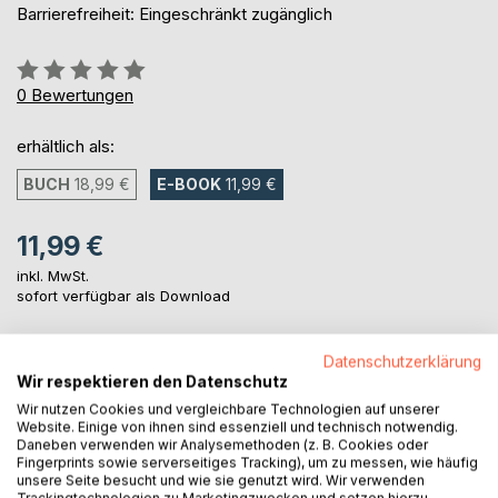
Barrierefreiheit: Eingeschränkt zugänglich
Bewertung::
0%
0
Bewertungen
erhältlich als:
BUCH
18,99 €
E-BOOK
11,99 €
11,99 €
inkl. MwSt.
sofort verfügbar als Download
Datenschutzerklärung
IN DEN WARENKORB
Wir respektieren den Datenschutz
Wir nutzen Cookies und vergleichbare Technologien auf unserer
Website. Einige von ihnen sind essenziell und technisch notwendig.
Auf die Merkliste
Daneben verwenden wir Analysemethoden (z. B. Cookies oder
Titel bewerten
Fingerprints sowie serverseitiges Tracking), um zu messen, wie häufig
unsere Seite besucht und wie sie genutzt wird. Wir verwenden