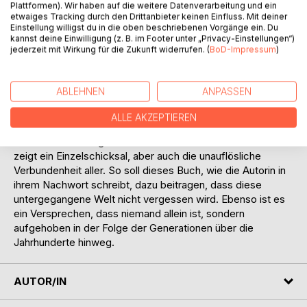
Plattformen). Wir haben auf die weitere Datenverarbeitung und ein
Welthaltigkeit und die Genauigkeit der Schilderung der
etwaiges Tracking durch den Drittanbieter keinen Einfluss. Mit deiner
Lebensumstände, die dieses Buch so außergewöhnlich
Einstellung willigst du in die oben beschriebenen Vorgänge ein. Du
kannst deine Einwilligung (z. B. im Footer unter „Privacy-Einstellungen“)
machen. Was es in seinem Kern ausmacht, ist die Sprache.
jederzeit mit Wirkung für die Zukunft widerrufen. (
BoD-Impressum
)
Der ruhige erzählerische Fluss einer Geschichte, der eine
große Verbundenheit mit Natur ebenso ausdrücken kann
wie stille Freude oder unsägliches Leid. In dieser Sprache
ABLEHNEN
ANPASSEN
spiegelt sich der Alltag wie auch die große Politik in
lebensnah wiedergegebenen Gesprächen. Wie in einem
ALLE AKZEPTIEREN
Kaleidoskop gruppiert sich die große Stracher-Familie in
kleinen Lebens-Vignetten um Marie: Jedes dieser Fenster
zeigt ein Einzelschicksal, aber auch die unauflösliche
Verbundenheit aller. So soll dieses Buch, wie die Autorin in
ihrem Nachwort schreibt, dazu beitragen, dass diese
untergegangene Welt nicht vergessen wird. Ebenso ist es
ein Versprechen, dass niemand allein ist, sondern
aufgehoben in der Folge der Generationen über die
Jahrhunderte hinweg.
AUTOR/IN