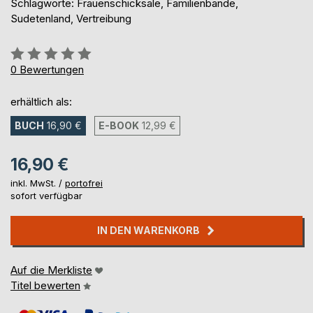
Schlagworte: Frauenschicksale, Familienbande,
Sudetenland, Vertreibung
Bewertung::
0%
0
Bewertungen
erhältlich als:
BUCH
16,90 €
E-BOOK
12,99 €
16,90 €
inkl. MwSt. /
portofrei
sofort verfügbar
IN DEN WARENKORB
Auf die Merkliste
Titel bewerten