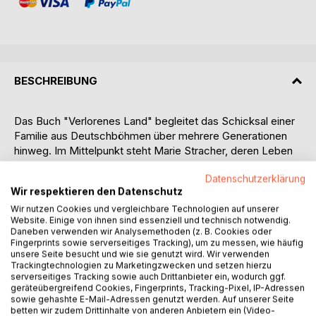
BESCHREIBUNG
Das Buch "Verlorenes Land" begleitet das Schicksal einer
Familie aus Deutschböhmen über mehrere Generationen
hinweg. Im Mittelpunkt steht Marie Stracher, deren Leben
fast das gesamte 20. Jahrhundert, diese an Kriegen und
Datenschutzerklärung
Krisen so reiche Zeit, umfasst. In diesen hundert Jahren
Wir respektieren den Datenschutz
ändern sich nicht nur die Staatsformen, es gehen Welten
unter und es entstehen neue. Aufgewachsen in der
Wir nutzen Cookies und vergleichbare Technologien auf unserer
Website. Einige von ihnen sind essenziell und technisch notwendig.
österreichisch-ungarischen Monarchie, als deutsche
Daneben verwenden wir Analysemethoden (z. B. Cookies oder
Minderheit in der Tschechoslowakei, nach der Annexion im
Fingerprints sowie serverseitiges Tracking), um zu messen, wie häufig
Deutschen Reich, dann die Vertreibung in die neu
unsere Seite besucht und wie sie genutzt wird. Wir verwenden
Trackingtechnologien zu Marketingzwecken und setzen hierzu
entstehende DDR, bis hin zur deutschen
serverseitiges Tracking sowie auch Drittanbieter ein, wodurch ggf.
Wiedervereinigung - die Weltgeschichte wird hier
geräteübergreifend Cookies, Fingerprints, Tracking-Pixel, IP-Adressen
exemplarisch gespiegelt im wirklichen Erleben des
sowie gehashte E-Mail-Adressen genutzt werden. Auf unserer Seite
betten wir zudem Drittinhalte von anderen Anbietern ein (Video-
einzelnen Menschen. Doch es sind nicht allein die kluge