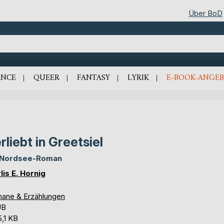
Über BoD
NCE
QUEER
FANTASY
LYRIK
E-BOOK-ANGEB
rliebt in Greetsiel
 Nordsee-Roman
lis E. Hornig
ane & Erzählungen
UB
5,1 KB