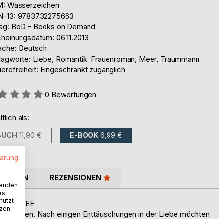
: Wasserzeichen
N-13: 9783732275663
lag: BoD - Books on Demand
cheinungsdatum: 06.11.2013
ache: Deutsch
lagworte: Liebe, Romantik, Frauenroman, Meer, Traummann
ierefreiheit: Eingeschränkt zugänglich
ertung::
0
Bewertungen
ltlich als:
BUCH
11,90 €
E-BOOK
6,99 €
lärung
TIMMEN
REZENSIONEN
.
wenden
es
nutzt
D NORDSEE
tzen
orca fliegen. Nach einigen Enttäuschungen in der Liebe möchten