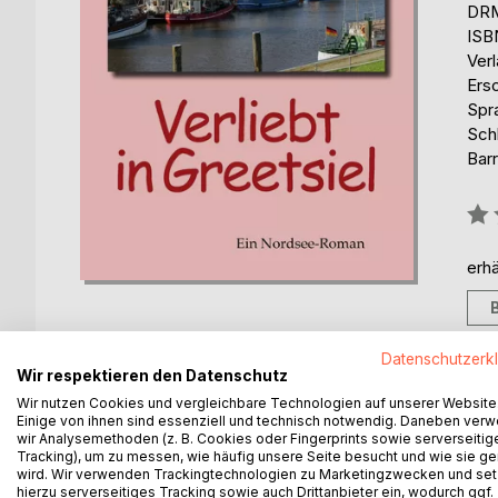
DRM
ISB
Ver
Ers
Spr
Sch
Barr
Bew
0%
erhä
Datenschutzerk
Wir respektieren den Datenschutz
BESCHREIBUNG
AUTOR/IN
PRESSES
Wir nutzen Cookies und vergleichbare Technologien auf unserer Website
Einige von ihnen sind essenziell und technisch notwendig. Daneben ver
wir Analysemethoden (z. B. Cookies oder Fingerprints sowie serverseitig
Tracking), um zu messen, wie häufig unsere Seite besucht und wie sie ge
LIEBE, OSTFRIESENTEE, KRABBEN, WEITE UN
wird. Wir verwenden Trackingtechnologien zu Marketingzwecken und se
Eigentlich wollten die drei Freundinnen nach Mall
hierzu serverseitiges Tracking sowie auch Drittanbieter ein, wodurch ggf.