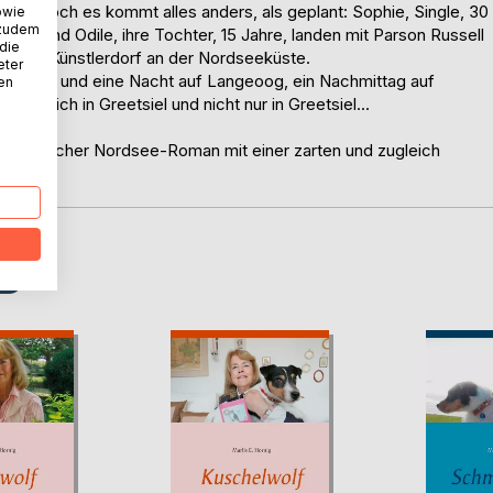
ort. Doch es kommt alles anders, als geplant: Sophie, Single, 30
owie
 zudem
utter, und Odile, ihre Tochter, 15 Jahre, landen mit Parson Russell
 die
er- und Künstlerdorf an der Nordseeküste.
eter
- ein Tag und eine Nacht auf Langeoog, ein Nachmittag auf
nen
ben sich in Greetsiel und nicht nur in Greetsiel...
Ein köstlicher Nordsee-Roman mit einer zarten und zugleich
D