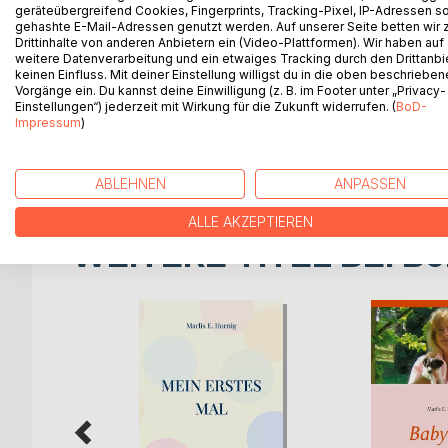
sie nur vergessen. Weit weg von Bonn, ihrem Wohn
geräteübergreifend Cookies, Fingerprints, Tracking-Pixel, IP-Adressen s
gehashte E-Mail-Adressen genutzt werden. Auf unserer Seite betten wir
Jahre jung, Marietta, 40 Jahre, allein erziehende M
Drittinhalte von anderen Anbietern ein (Video-Plattformen). Wir haben auf
Hündin Jani in Greetsiel, einem malerischen Fisch
weitere Datenverarbeitung und ein etwaiges Tracking durch den Drittanbi
Spaziergänge durch Greetsiel - ein Tag auf Juist 
keinen Einfluss. Mit deiner Einstellung willigst du in die oben beschriebe
Vorgänge ein. Du kannst deine Einwilligung (z. B. im Footer unter „Privacy-
Norderney - eine Nacht im Heu. Ein Sturm! Sie verlie
Einstellungen“) jederzeit mit Wirkung für die Zukunft widerrufen. (
BoD-
Impressum
)
Eine Liebeserklärung an Greetsiel und die Inseln. 
leidenschaftlichen Liebesgeschichte.
ABLEHNEN
ANPASSEN
ALLE AKZEPTIEREN
WEITERE TITEL BEI
Bo