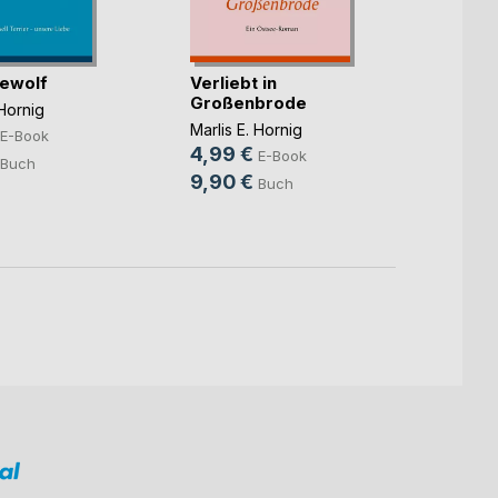
ewolf
Verliebt in
Die T
Großenbrode
Greet
 Hornig
Marlis E. Hornig
Marlis 
E-Book
4,99 €
7,99
E-Book
Buch
9,90 €
11,90
Buch