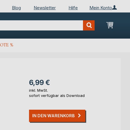
Blog
Newsletter
Hilfe
Mein Konto
Mein Wa
OTE %
6,99 €
inkl. MwSt.
sofort verfügbar als Download
IN DEN WARENKORB