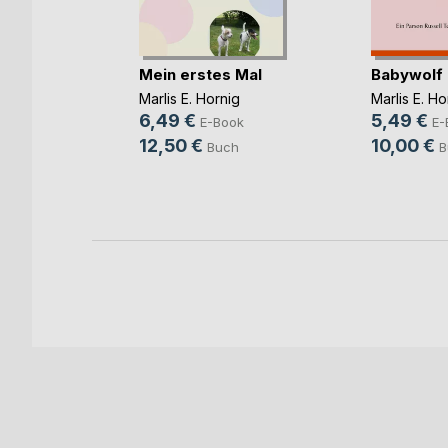
Mein erstes Mal
Babywolf
chungel
Marlis E. Hornig
Marlis E. Ho
eer
6,49 €
5,49 €
E-Book
E-
12,50 €
10,00 €
Buch
B
ok
h