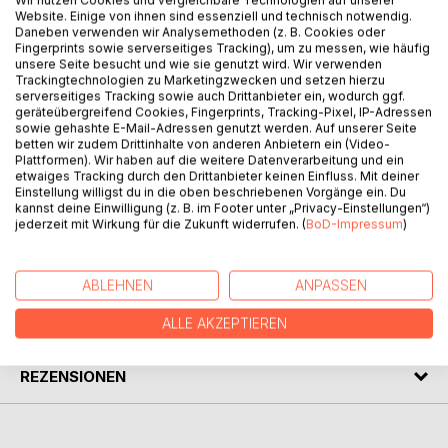
Wir nutzen Cookies und vergleichbare Technologien auf unserer
Website. Einige von ihnen sind essenziell und technisch notwendig.
BESCHREIBUNG
Daneben verwenden wir Analysemethoden (z. B. Cookies oder
Fingerprints sowie serverseitiges Tracking), um zu messen, wie häufig
unsere Seite besucht und wie sie genutzt wird. Wir verwenden
Trackingtechnologien zu Marketingzwecken und setzen hierzu
Ein Moment, in dem das Schicksal ein komplettes Leben
serverseitiges Tracking sowie auch Drittanbieter ein, wodurch ggf.
auf den Kopf stellt. Stella, die behütet aufwuchs, verliert
geräteübergreifend Cookies, Fingerprints, Tracking-Pixel, IP-Adressen
von einem Moment auf den anderen alles, was ihr Leben
sowie gehashte E-Mail-Adressen genutzt werden. Auf unserer Seite
betten wir zudem Drittinhalte von anderen Anbietern ein (Video-
ausmachte. Sie beweist Stärke, Weisheit und Mut bei dem
Plattformen). Wir haben auf die weitere Datenverarbeitung und ein
Weg, den sie gehen muss, um eine neue Perspektive zu
etwaiges Tracking durch den Drittanbieter keinen Einfluss. Mit deiner
finden. Menschen, die Wege mit uns gehen, können uns
Einstellung willigst du in die oben beschriebenen Vorgänge ein. Du
kannst deine Einwilligung (z. B. im Footer unter „Privacy-Einstellungen“)
unbewusst näher sein, als wir vermuten...
jederzeit mit Wirkung für die Zukunft widerrufen. (
BoD-Impressum
)
AUTOR/IN
ABLEHNEN
ANPASSEN
PRESSESTIMMEN
ALLE AKZEPTIEREN
REZENSIONEN