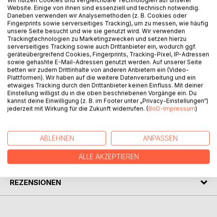
Wir nutzen Cookies und vergleichbare Technologien auf unserer
Website. Einige von ihnen sind essenziell und technisch notwendig.
BESCHREIBUNG
Daneben verwenden wir Analysemethoden (z. B. Cookies oder
Fingerprints sowie serverseitiges Tracking), um zu messen, wie häufig
unsere Seite besucht und wie sie genutzt wird. Wir verwenden
Trackingtechnologien zu Marketingzwecken und setzen hierzu
Verlage und ihre Geschichte sind ein wesentliches
serverseitiges Tracking sowie auch Drittanbieter ein, wodurch ggf.
Segment der Buchwissenschaft.
geräteübergreifend Cookies, Fingerprints, Tracking-Pixel, IP-Adressen
Man wird nicht von einer Publikationsflut in diesem Sektor
sowie gehashte E-Mail-Adressen genutzt werden. Auf unserer Seite
betten wir zudem Drittinhalte von anderen Anbietern ein (Video-
sprechen können, doch wird es auch für den fachlich
Plattformen). Wir haben auf die weitere Datenverarbeitung und ein
Interessierten schwer, alle Publikationen zu rezipieren.
etwaiges Tracking durch den Drittanbieter keinen Einfluss. Mit deiner
Daher sind Rezensionen hier ein wichtiges
Einstellung willigst du in die oben beschriebenen Vorgänge ein. Du
kannst deine Einwilligung (z. B. im Footer unter „Privacy-Einstellungen“)
Orientierungsmittel.
jederzeit mit Wirkung für die Zukunft widerrufen. (
BoD-Impressum
)
AUTOR/IN
ABLEHNEN
ANPASSEN
PRESSESTIMMEN
ALLE AKZEPTIEREN
REZENSIONEN