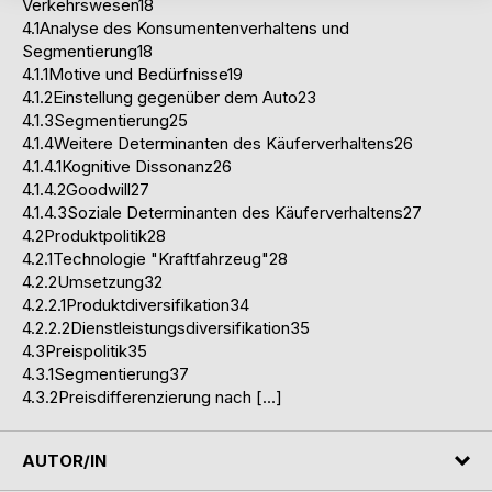
Verkehrswesen18
4.1Analyse des Konsumentenverhaltens und
Segmentierung18
4.1.1Motive und Bedürfnisse19
4.1.2Einstellung gegenüber dem Auto23
4.1.3Segmentierung25
4.1.4Weitere Determinanten des Käuferverhaltens26
4.1.4.1Kognitive Dissonanz26
4.1.4.2Goodwill27
4.1.4.3Soziale Determinanten des Käuferverhaltens27
4.2Produktpolitik28
4.2.1Technologie "Kraftfahrzeug"28
4.2.2Umsetzung32
4.2.2.1Produktdiversifikation34
4.2.2.2Dienstleistungsdiversifikation35
4.3Preispolitik35
4.3.1Segmentierung37
4.3.2Preisdifferenzierung nach […]
AUTOR/IN