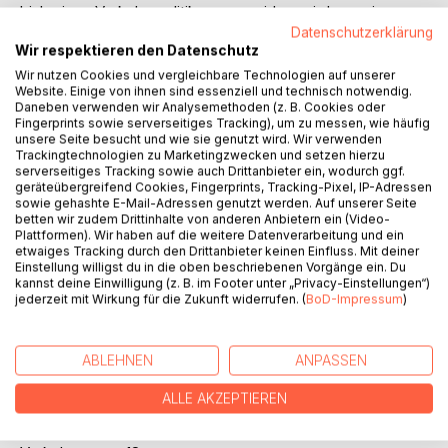
bisherigen Verkehrspolitik zu vermeiden, wird von einer
neuen Sichtweise ausgegangen. Die Chaosforschung und
Datenschutzerklärung
Wir respektieren den Datenschutz
ihre Erkenntnisse über das Funktionieren komplexer
Systeme ermöglichen eine adäquate Erfassung des
Wir nutzen Cookies und vergleichbare Technologien auf unserer
Website. Einige von ihnen sind essenziell und technisch notwendig.
Charakters des Verkehrssystems. Auf dieser Basis wird
Daneben verwenden wir Analysemethoden (z. B. Cookies oder
sodann eine konsequent zielgerichtete Strategie
Fingerprints sowie serverseitiges Tracking), um zu messen, wie häufig
abgeleitet.
unsere Seite besucht und wie sie genutzt wird. Wir verwenden
Trackingtechnologien zu Marketingzwecken und setzen hierzu
serverseitiges Tracking sowie auch Drittanbieter ein, wodurch ggf.
Inhaltsverzeichnis:Inhaltsverzeichnis:
geräteübergreifend Cookies, Fingerprints, Tracking-Pixel, IP-Adressen
1.Einleitung1
sowie gehashte E-Mail-Adressen genutzt werden. Auf unserer Seite
betten wir zudem Drittinhalte von anderen Anbietern ein (Video-
2.Der Verkehr als Teil eines komplexen Systems2
Plattformen). Wir haben auf die weitere Datenverarbeitung und ein
2.1Der Charakter komplexer Systeme3
etwaiges Tracking durch den Drittanbieter keinen Einfluss. Mit deiner
2.2Teilsystem "Verkehr" im Wirkungsgefüge5
Einstellung willigst du in die oben beschriebenen Vorgänge ein. Du
2.3Verkehrsentstehung7
kannst deine Einwilligung (z. B. im Footer unter „Privacy-Einstellungen“)
jederzeit mit Wirkung für die Zukunft widerrufen. (
BoD-Impressum
)
2.4Falsche Strategien in Vergangenheit und Gegenwart9
2.5Prognosen und Trends12
3.Der Marketing-Ansatz13
ABLEHNEN
ANPASSEN
3.1Notwendigkeit einer neuen Sichtweise14
3.2Systemverträglichkeit als neue Prämisse für den
ALLE AKZEPTIEREN
Verkehr16
4.Festlegung eines Marketing-Programms für das