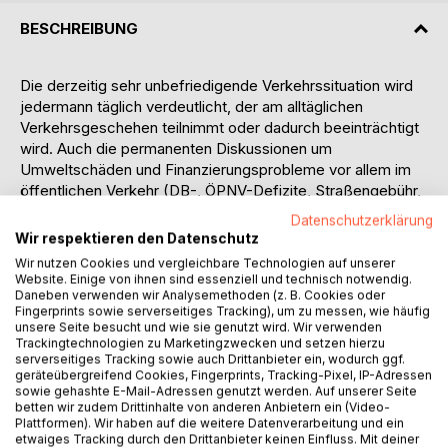
BESCHREIBUNG
Die derzeitig sehr unbefriedigende Verkehrssituation wird
jedermann täglich verdeutlicht, der am alltäglichen
Verkehrsgeschehen teilnimmt oder dadurch beeinträchtigt
wird. Auch die permanenten Diskussionen um
Umweltschäden und Finanzierungsprobleme vor allem im
öffentlichen Verkehr (DB-, ÖPNV-Defizite, Straßengebühr,
Mineralölsteuererhöhung) zeigen die Dringlichkeit einer
Datenschutzerklärung
Lösung der Verkehrsprobleme. Die Probleme sollten Anlaß
Wir respektieren den Datenschutz
sein, die Organisation der Verkehrsströme grundsätzlich zu
Wir nutzen Cookies und vergleichbare Technologien auf unserer
überdenken.
Website. Einige von ihnen sind essenziell und technisch notwendig.
Bei einem Verkehrssystem handelt es sich um ein
Daneben verwenden wir Analysemethoden (z. B. Cookies oder
Fingerprints sowie serverseitiges Tracking), um zu messen, wie häufig
komplexes Gesamtsystem mit sehr vielen Einflußfaktoren:
unsere Seite besucht und wie sie genutzt wird. Wir verwenden
neben wirtschaftlichen spielen auch juristische,
Trackingtechnologien zu Marketingzwecken und setzen hierzu
soziologische, biologische und physikalische Aspekte eine
serverseitiges Tracking sowie auch Drittanbieter ein, wodurch ggf.
geräteübergreifend Cookies, Fingerprints, Tracking-Pixel, IP-Adressen
Rolle, die bei einer umweltgerechten Gestaltung eines
sowie gehashte E-Mail-Adressen genutzt werden. Auf unserer Seite
Verkehrssystems Beachtung finden sollten.
betten wir zudem Drittinhalte von anderen Anbietern ein (Video-
Die vorliegende Arbeit konzentriert sich auf den
Plattformen). Wir haben auf die weitere Datenverarbeitung und ein
etwaiges Tracking durch den Drittanbieter keinen Einfluss. Mit deiner
wirtschaftlichen Bereich, wobei einzel- und