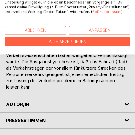
Einstellung willigst du in die oben beschriebenen Vorgänge ein. Du
gesamtwirtschaftliche Problemstellungen behandelt
kannst deine Einwilligung (z. B. im Footer unter „Privacy-Einstellungen“)
werden. Diese fachspezifische Diskussion macht
jederzeit mit Wirkung für die Zukunft widerrufen. (
BoD-Impressum
)
Anknüpfungspunkte und Abhängigkeiten zu anderen
Wissenschaftsbereichen deutlich. Sie versucht eine Basis
für eine weitergehende interdisziplinäre
ABLEHNEN
ANPASSEN
Auseinandersetzung zu schaffen.
ALLE AKZEPTIEREN
Besonders hervorgehoben wird die Analyse des
Fahrradverkehrs, da dies ein Verkehrsträger ist, der in den
Verkehrswissenschaften bisher weitgehend vernachlässigt
wurde. Die Ausgangshypothese ist, daß das Fahrrad (Rad)
als Verkehrsträger, der vor allem für kürzere Strecken des
Personenverkehrs geeignet ist, einen erheblichen Beitrag
zur Lösung der Verkehrsprobleme in Ballungsräumen
leisten kann.
AUTOR/IN
PRESSESTIMMEN