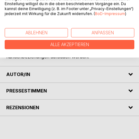
Einstellung willigst du in die oben beschriebenen Vorgänge ein. Du
Sie müssen nicht mehr nur nach dem „Bauchgefühl“
kannst deine Einwilligung (z. B. im Footer unter „Privacy-Einstellungen“)
verkaufen und führen, denn in diesem Buch erhalten Sie
jederzeit mit Wirkung für die Zukunft widerrufen. (
BoD-Impressum
)
präzise Hinweise, wie Sie Ihre Gespräche an
unterschiedliche Grundtypen von Persönlichkeiten
anpassen können.
ABLEHNEN
ANPASSEN
Der persönlichkeitsorientierte Verkauf ist das Nonplusultra
beziehungsorientierter Kundenbeziehungen, aus denen Sie
ALLE AKZEPTIEREN
Abschlüsse generieren und langfristige
Kundenbeziehungen aufbauen werden.
AUTOR/IN
PRESSESTIMMEN
REZENSIONEN