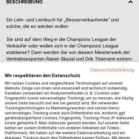
BESCHREIBUNG
Ein Lehr- und Lernbuch für „Besserverkaufende“ und
solche, die es werden wollen
Sie sind auf dem Weg in die Champions League der
Verkäufer oder wollen sich in der Champions League
etablieren? Dann werden Sie von diesem Meisterwerk der
Vertriebsexperten Rainer Skazel und Dirk Thiemann extrem
profitieren.
Datenschutzerklärung
Mit Ihrer Persönlichkeit und Ihrer Individualität werden Sie
Wir respektieren den Datenschutz
immer Tore schießen und Spiele gewinnen. Nur: Reicht
Wir nutzen Cookies und vergleichbare Technologien auf unserer
das, um Meister zu werden bzw. die Champions League zu
Website. Einige von ihnen sind essenziell und technisch notwendig.
gewinnen?
Daneben verwenden wir Analysemethoden (z. B. Cookies oder
Entscheidend für exzellentes Verkaufen ist das
Fingerprints sowie serverseitiges Tracking), um zu messen, wie häufig
unsere Seite besucht und wie sie genutzt wird. Wir verwenden
persönlichkeitsorientierte Vorgehen, denn erfolgreicher
Trackingtechnologien zu Marketingzwecken und setzen hierzu
Verkauf findet zwischen Menschen, präziser, zwischen
serverseitiges Tracking sowie auch Drittanbieter ein, wodurch ggf.
verschiedenen Persönlichkeiten statt.
geräteübergreifend Cookies, Fingerprints, Tracking-Pixel, IP-Adressen
sowie gehashte E-Mail-Adressen genutzt werden. Auf unserer Seite
Mit dieser Anleitung zum persönlichkeitsorientierten
betten wir zudem Drittinhalte von anderen Anbietern ein (Video-
Verkauf lernen Sie, Ihre Gesprächspartner als
Plattformen). Wir haben auf die weitere Datenverarbeitung und ein
Persönlichkeit zu studieren und zu verstehen.
etwaiges Tracking durch den Drittanbieter keinen Einfluss. Mit deiner