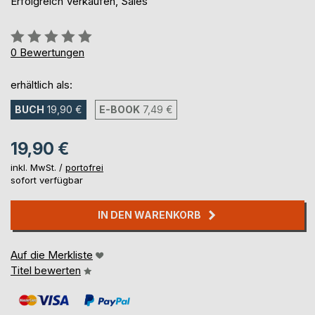
Erfolgreich Verkaufen, Sales
Bewertung::
0%
0
Bewertungen
erhältlich als:
BUCH
19,90 €
E-BOOK
7,49 €
19,90 €
inkl. MwSt. /
portofrei
sofort verfügbar
IN DEN WARENKORB
Auf die Merkliste
Titel bewerten