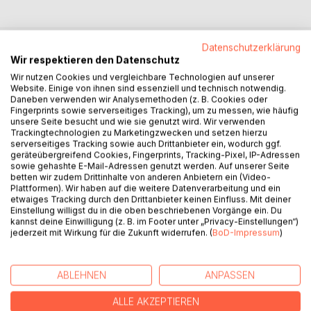
Datenschutzerklärung
Wir respektieren den Datenschutz
BESCHREIBUNG
Wir nutzen Cookies und vergleichbare Technologien auf unserer
Website. Einige von ihnen sind essenziell und technisch notwendig.
Daneben verwenden wir Analysemethoden (z. B. Cookies oder
Ein Verkäufer zu sein bedeutet, dass wir uns
Fingerprints sowie serverseitiges Tracking), um zu messen, wie häufig
aktiv darum bemühen, das Leben anderer
unsere Seite besucht und wie sie genutzt wird. Wir verwenden
Menschen zu verbessern. Wir sind die
Trackingtechnologien zu Marketingzwecken und setzen hierzu
serverseitiges Tracking sowie auch Drittanbieter ein, wodurch ggf.
Glücksbringer, die unseren Kunden die Freude
geräteübergreifend Cookies, Fingerprints, Tracking-Pixel, IP-Adressen
des Besitzes, die Erleichterung von Problemen
sowie gehashte E-Mail-Adressen genutzt werden. Auf unserer Seite
und die Erfüllung von Bedürfnissen nahebringen. Egal, ob
betten wir zudem Drittinhalte von anderen Anbietern ein (Video-
Plattformen). Wir haben auf die weitere Datenverarbeitung und ein
wir ein innovatives Produkt verkaufen oder eine
etwaiges Tracking durch den Drittanbieter keinen Einfluss. Mit deiner
Dienstleistung anbieten, unser Ziel ist es, die Welt durch
Einstellung willigst du in die oben beschriebenen Vorgänge ein. Du
unser Handeln
kannst deine Einwilligung (z. B. im Footer unter „Privacy-Einstellungen“)
zu einem besseren Ort zu machen.
jederzeit mit Wirkung für die Zukunft widerrufen. (
BoD-Impressum
)
AUTOR/IN
ABLEHNEN
ANPASSEN
ALLE AKZEPTIEREN
PRESSESTIMMEN