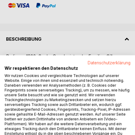
BESCHREIBUNG
Berlin um 1800. Sechs Geschwister der Familien Gilly,
Hainchelin und Gentz finden zu drei Ehepaaren zusammen
Datenschutzerklärung
Wir respektieren den Datenschutz
und sind dadurch untereinander verheiratet, verschwägert
und verschwippschwägert. Zu dieser ungewöhnlichen
Wir nutzen Cookies und vergleichbare Technologien auf unserer
Website. Einige von ihnen sind essenziell und technisch notwendig.
Familienkonstellation gehören der Architekt Friedrich Gilly,
Daneben verwenden wir Analysemethoden (z. B. Cookies oder
der Ministerialbeamte Ludwig Gentz sowie dessen Bruder
Fingerprints sowie serverseitiges Tracking), um zu messen, wie häufig
Friedrich Gentz, später Berater des Fürsten Metternich in
unsere Seite besucht und wie sie genutzt wird. Wir verwenden
Trackingtechnologien zu Marketingzwecken und setzen hierzu
Wien. Friedrich Gillys Schwester Maria Wilhelmina und die
serverseitiges Tracking sowie auch Drittanbieter ein, wodurch ggf.
Schwestern Anna Henriette und Marie Ulrike Hainchelin, die
geräteübergreifend Cookies, Fingerprints, Tracking-Pixel, IP-Adressen
auf dem Umschlag in einer Zeichnung Friedrich Gillys
sowie gehashte E-Mail-Adressen genutzt werden. Auf unserer Seite
abgebildet sind, vervollständigen das Sextett. Weitere
betten wir zudem Drittinhalte von anderen Anbietern ein (Video-
Plattformen). Wir haben auf die weitere Datenverarbeitung und ein
Geschwister der Sechs sind der Architekt Heinrich Gentz
etwaiges Tracking durch den Drittanbieter keinen Einfluss. Mit deiner
sowie Elisabeth Hainchelin, Schülerin des Malers Daniel
Einstellung willigst du in die oben beschriebenen Vorgänge ein. Du