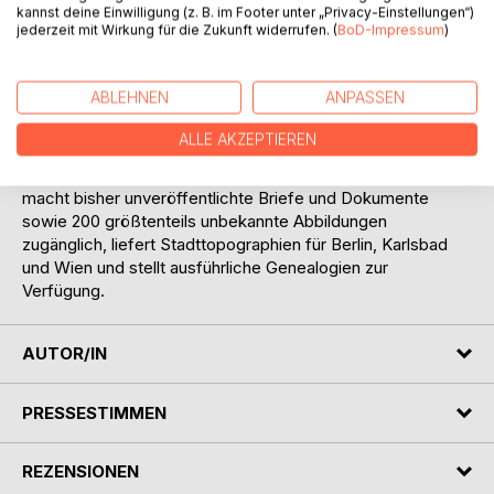
Chodowiecki, deren vier jugendliche Söhne in den
kannst deine Einwilligung (z. B. im Footer unter „Privacy-Einstellungen“)
jederzeit mit Wirkung für die Zukunft widerrufen. (
BoD-Impressum
)
Befreiungskriegen kämpften.
Anlässlich des 250. Geburtstages Friedrich Gillys im Jahr
2022 erschien die 1. Auflage. In der vorliegenden 2. Auflage
ABLEHNEN
ANPASSEN
taucht die Autorin tief in die Lebenswirklichkeit der drei
Familien und nachfolgender Generationen ein. Sie
ALLE AKZEPTIEREN
beleuchtet die hugenottische Herkunft der Hauptpersonen,
präsentiert neue Erkenntnisse über deren Schicksale,
macht bisher unveröffentlichte Briefe und Dokumente
sowie 200 größtenteils unbekannte Abbildungen
zugänglich, liefert Stadttopographien für Berlin, Karlsbad
und Wien und stellt ausführliche Genealogien zur
Verfügung.
AUTOR/IN
PRESSESTIMMEN
REZENSIONEN