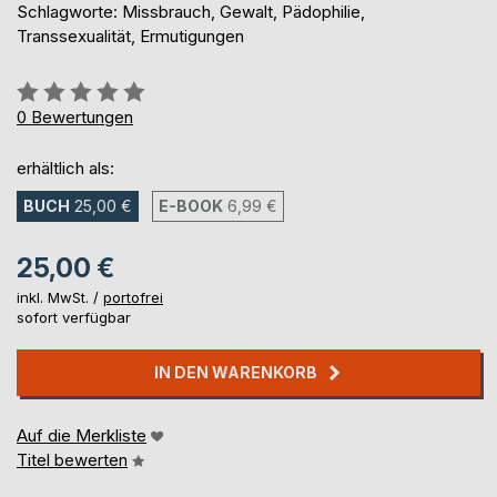
Schlagworte: Missbrauch, Gewalt, Pädophilie,
Transsexualität, Ermutigungen
Bewertung::
0%
0
Bewertungen
erhältlich als:
BUCH
25,00 €
E-BOOK
6,99 €
25,00 €
inkl. MwSt. /
portofrei
sofort verfügbar
IN DEN WARENKORB
Auf die Merkliste
Titel bewerten