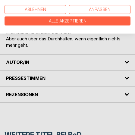
nach Halt stellt sich eine Frage immer wieder:
Warum ich?
ABLEHNEN
ANPASSEN
Dieses Buch richtet sich an alle, die wissen, wie es sich
anfühlt, wenn das Leben entgleitet.
ALLE AKZEPTIEREN
An alle, die kämpfen, zweifeln und trotzdem weitermachen.
Eine Geschichte über Schmerz.
Aber auch über das Durchhalten, wenn eigentlich nichts
mehr geht.
AUTOR/IN
PRESSESTIMMEN
REZENSIONEN