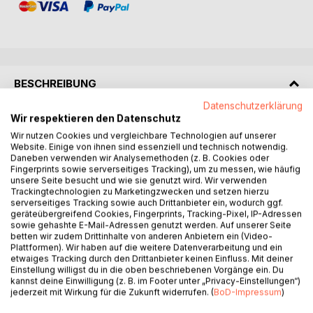
BESCHREIBUNG
Datenschutzerklärung
Wir respektieren den Datenschutz
Ich habe Dinge erlebt, über die man nicht spricht.
Wir nutzen Cookies und vergleichbare Technologien auf unserer
Und doch erzähle ich sie.
Website. Einige von ihnen sind essenziell und technisch notwendig.
Diese Autobiographie ist kein gewöhnlicher Lebensbericht.
Daneben verwenden wir Analysemethoden (z. B. Cookies oder
Sie ist der Versuch, das Unaussprechliche in Worte zu
Fingerprints sowie serverseitiges Tracking), um zu messen, wie häufig
unsere Seite besucht und wie sie genutzt wird. Wir verwenden
fassen.
Trackingtechnologien zu Marketingzwecken und setzen hierzu
Ronja Sorell nimmt dich mit in eine Kindheit geprägt von
serverseitiges Tracking sowie auch Drittanbieter ein, wodurch ggf.
Gewalt und Missbrauch und in ein Erwachsenenleben, das
geräteübergreifend Cookies, Fingerprints, Tracking-Pixel, IP-Adressen
sowie gehashte E-Mail-Adressen genutzt werden. Auf unserer Seite
sie immer wieder vor neue, kaum begreifbare
betten wir zudem Drittinhalte von anderen Anbietern ein (Video-
Herausforderungen stellt.
Plattformen). Wir haben auf die weitere Datenverarbeitung und ein
Eine Ehe, die in einen Abgrund führt.
etwaiges Tracking durch den Drittanbieter keinen Einfluss. Mit deiner
Ein Familienleben, das sich völlig anders entwickelt, als sie
Einstellung willigst du in die oben beschriebenen Vorgänge ein. Du
kannst deine Einwilligung (z. B. im Footer unter „Privacy-Einstellungen“)
es je erwartet hätte.
jederzeit mit Wirkung für die Zukunft widerrufen. (
BoD-Impressum
)
Zwischen Schuldgefühlen, Selbstzweifeln und der Suche