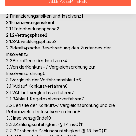
ALLE AKZEPTIEREN
AbkürzungsverzeichnisIII
1.Einleitung1
2.Finanzierungsrisiken und Insolvenz1
2.1Finanzierungsrisiken1
2.1.1Entscheidungsphase2
2.1.2Vertragsphase2
2.1.3Abwicklungsphase3
2.2Idealtypische Beschreibung des Zustandes der
Insolvenz3
2.3Betroffene der Insolvenz4
3.Von derKonkurs- / Vergleichsordnung zur
Insolvenzordnung6
3.1Vergleich der Verfahrensabläufe6
3.1.1Ablauf Konkursverfahren6
3.1.2Ablauf Vergleichsverfahren7
3.1.3Ablauf Regelinsolvenzverfahren7
3.2Defizite der Konkurs-/ Vergleichsordnung und die
Reformziele der Insolvenzordnung8
3.3Insolvenzgründe10
3.3.1Zahlungsunfähigkeit (§ 17 InsO)11
3.3.2Drohende Zahlungsunfähigkeit (§ 18 InsO)12