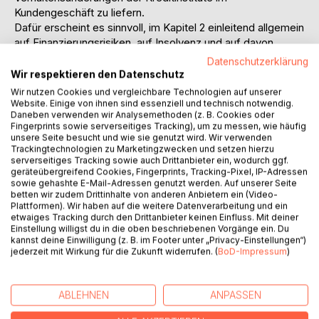
Kundengeschäft zu liefern.
Dafür erscheint es sinnvoll, im Kapitel 2 einleitend allgemein
auf Finanzierungsrisiken, auf Insolvenz und auf davon
betroffene Personen / Institutionen einzugehen.
Datenschutzerklärung
Im Kapitel 3 erfolgt eine Darstellung der Verfahrensabläufe,
Wir respektieren den Datenschutz
verbunden mit den Reformzielen der Insolvenzordnung
Wir nutzen Cookies und vergleichbare Technologien auf unserer
sowie den beteiligten Personen.
Website. Einige von ihnen sind essenziell und technisch notwendig.
Daneben verwenden wir Analysemethoden (z. B. Cookies oder
Ebenfalls kurz eingegangen wird auf Neuerungen wie
Fingerprints sowie serverseitiges Tracking), um zu messen, wie häufig
Insolvenzplan, Verbraucherinsolvenz und
unsere Seite besucht und wie sie genutzt wird. Wir verwenden
Restschuldbefreiung.
Trackingtechnologien zu Marketingzwecken und setzen hierzu
serverseitiges Tracking sowie auch Drittanbieter ein, wodurch ggf.
Nach Schaffung der Grundlagen erfolgt die ökonomische
geräteübergreifend Cookies, Fingerprints, Tracking-Pixel, IP-Adressen
Analyse der geänderten Rechtsvorschriften. Im Mittelpunkt
sowie gehashte E-Mail-Adressen genutzt werden. Auf unserer Seite
stehen dabei die verschärften Anfechtungsrechte, die
betten wir zudem Drittinhalte von anderen Anbietern ein (Video-
Kreditvergabe und die Verwertung von Sicherheiten, ohne
Plattformen). Wir haben auf die weitere Datenverarbeitung und ein
etwaiges Tracking durch den Drittanbieter keinen Einfluss. Mit deiner
daß dabei ein Anspruch auf Vollständigkeit erhoben werden
Einstellung willigst du in die oben beschriebenen Vorgänge ein. Du
kann und soll.
kannst deine Einwilligung (z. B. im Footer unter „Privacy-Einstellungen“)
Regelungen zur Abwicklung von Arbeitsverhältnissen oder
jederzeit mit Wirkung für die Zukunft widerrufen. (
BoD-Impressum
)
zu besonderen Vermögensmassen sind nicht Gegenstand
dieser Arbeit.
ABLEHNEN
ANPASSEN
Inhaltsverzeichnis:Inhaltsverzeichnis: