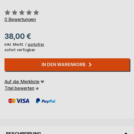
Bewertung::
0%
0
Bewertungen
38,00 €
inkl. MwSt. /
portofrei
sofort verfügbar
IN DEN WARENKORB
Auf die Merkliste
Titel bewerten
BESCHREIBUNG