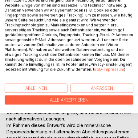
Wir nutzen Cookies und vergleichbare Technologien auf unserer
der öffentlichen Diskussion ein erhebliches Maß an
Website. Einige von ihnen sind essenziell und technisch notwendig.
Bedeutung gewonnen.
Daneben verwenden wir Analysemethoden (z. B. Cookies oder
Die TA - Siedlungsabfall sieht für die
Fingerprints sowie serverseitiges Tracking), um zu messen, wie häufig
unsere Seite besucht und wie sie genutzt wird. Wir verwenden
Oberflächenabdichtung von Deponien eine mineralisch -
Trackingtechnologien zu Marketingzwecken und setzen hierzu
bindige Dichtung - meistens in Kombination mit einer HDPE
serverseitiges Tracking sowie auch Drittanbieter ein, wodurch ggf.
- Bahn - vor. Der Wissensstand um dieses
geräteübergreifend Cookies, Fingerprints, Tracking-Pixel, IP-Adressen
sowie gehashte E-Mail-Adressen genutzt werden. Auf unserer Seite
Dichtungselement und die allgemeinen Anforderungen an
betten wir zudem Drittinhalte von anderen Anbietern ein (Video-
Dichtungssysteme haben sich in den letzten 10 Jahren
Plattformen). Wir haben auf die weitere Datenverarbeitung und ein
deutlich verändert. Während immer mehr Bedenken
etwaiges Tracking durch den Drittanbieter keinen Einfluss. Mit deiner
Einstellung willigst du in die oben beschriebenen Vorgänge ein. Du
hinsichtlich der Langzeitsicherheit ( Rißbildung durch
kannst deine Einwilligung (z. B. im Footer unter „Privacy-Einstellungen“)
Austrocknung und Wurzelwachstum ) bekannt wurden, sind
jederzeit mit Wirkung für die Zukunft widerrufen. (
BoD-Impressum
)
die Erwartungen an Dichtungselemente immer höher
geschraubt worden.
Ein weiterer Trend in der Deponietechnik sind die immer
ABLEHNEN
ANPASSEN
höheren Kosten für die Sicherungsmaßnahmen, während
die Kassen der Betreiber ( Gebietskörperschaften ) meist
ALLE AKZEPTIEREN
leer sind und somit häufig die Bauvorhaben hinausgezögert
werden. Die Unsicherheit ist groß, und vielerorts sucht man
nach alternativen Lösungen.
Im Rahmen dieses Entwurfs wird die mineralische
Deponieabdichtung mit alternativen Abdichtungssystemen