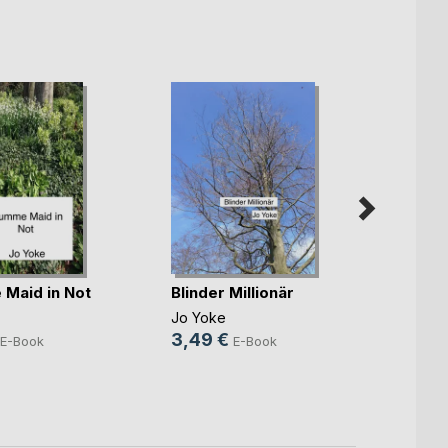
Maid in Not
Blinder Millionär
Sie g
Jo Yoke
Jo Yo
3,49 €
2,49
E-Book
E-Book