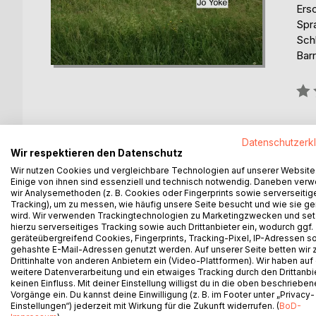
Ers
Spr
Sch
Barr
Bew
0%
Datenschutzerk
Wir respektieren den Datenschutz
Wir nutzen Cookies und vergleichbare Technologien auf unserer Website
Einige von ihnen sind essenziell und technisch notwendig. Daneben ver
wir Analysemethoden (z. B. Cookies oder Fingerprints sowie serverseitig
Tracking), um zu messen, wie häufig unsere Seite besucht und wie sie ge
BESCHREIBUNG
AUTOR/IN
PRESSES
wird. Wir verwenden Trackingtechnologien zu Marketingzwecken und se
hierzu serverseitiges Tracking sowie auch Drittanbieter ein, wodurch ggf.
geräteübergreifend Cookies, Fingerprints, Tracking-Pixel, IP-Adressen s
Liam, ein erfolgreicher Geschäftsmann, kehr in sei
gehashte E-Mail-Adressen genutzt werden. Auf unserer Seite betten wir
Verbitterung hatte ihn so lange von dort fern gehalt
Drittinhalte von anderen Anbietern ein (Video-Plattformen). Wir haben auf
weitere Datenverarbeitung und ein etwaiges Tracking durch den Drittanbi
Umständen?
keinen Einfluss. Mit deiner Einstellung willigst du in die oben beschriebe
Vorgänge ein. Du kannst deine Einwilligung (z. B. im Footer unter „Privacy-
Einstellungen“) jederzeit mit Wirkung für die Zukunft widerrufen. (
BoD-