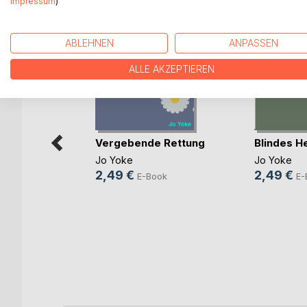
Impressum
)
WEITERE TITEL BEI
Bo
ABLEHNEN
ANPASSEN
ALLE AKZEPTIEREN
Vergebende Rettung
Blindes H
Jo Yoke
Jo Yoke
2,49 €
2,49 €
E-Book
E-
-
(...)
ok
ch