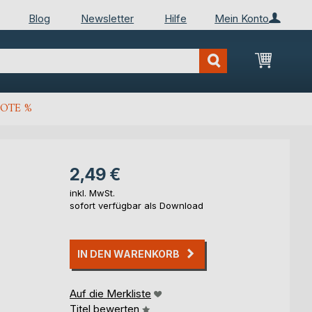
Blog
Newsletter
Hilfe
Mein Konto
Mein Wa
OTE %
2,49 €
inkl. MwSt.
sofort verfügbar als Download
IN DEN WARENKORB
Auf die Merkliste
Titel bewerten