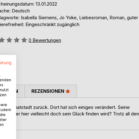
cheinungsdatum: 13.01.2022
ache: Deutsch
lagworte: Isabella Siemens, Jo Yoke, Liebesroman, Roman, gute
ierefreiheit: Eingeschränkt zugänglich
ertung::
0
Bewertungen
lärung
.
wenden
es
nutzt
TIMMEN
REZENSIONEN
tzen
owie
ne Heimatstadt zurück. Dort hat sich einiges verändert. Seine
 zudem
en. Ob er hier vielleicht doch sein Glück finden wird? Trotz all den
 die
eter
nen