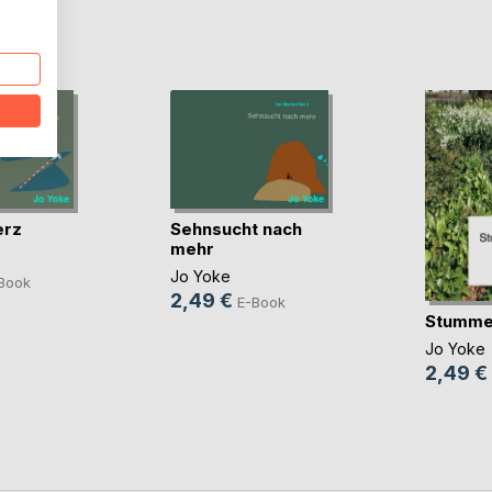
D
erz
Sehnsucht nach
mehr
Jo Yoke
Book
2,49 €
E-Book
Stumme 
Jo Yoke
2,49 €