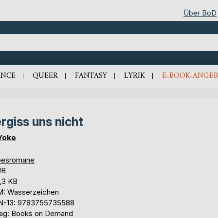
Über BoD
NCE
QUEER
FANTASY
LYRIK
E-BOOK-ANGEB
rgiss uns nicht
Yoke
besromane
UB
,3 KB
: Wasserzeichen
N-13: 9783755735588
lag: Books on Demand