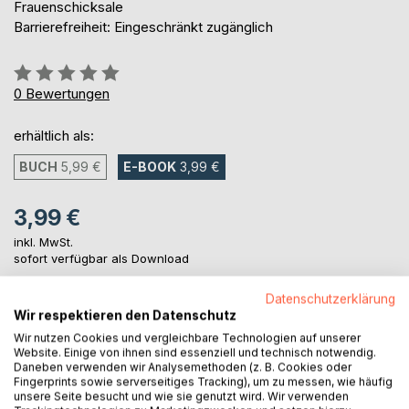
Frauenschicksale
Barrierefreiheit: Eingeschränkt zugänglich
Bewertung::
0%
0
Bewertungen
erhältlich als:
BUCH
5,99 €
E-BOOK
3,99 €
3,99 €
inkl. MwSt.
sofort verfügbar als Download
Datenschutzerklärung
Wir respektieren den Datenschutz
IN DEN WARENKORB
Wir nutzen Cookies und vergleichbare Technologien auf unserer
Website. Einige von ihnen sind essenziell und technisch notwendig.
Daneben verwenden wir Analysemethoden (z. B. Cookies oder
Auf die Merkliste
Fingerprints sowie serverseitiges Tracking), um zu messen, wie häufig
Titel bewerten
unsere Seite besucht und wie sie genutzt wird. Wir verwenden