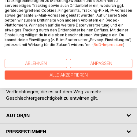
Trackingtechnologien zu Marketingzwecken und setzen hierzu
serverseitiges Tracking sowie auch Drittanbieter ein, wodurch ggf.
geräteübergreifend Cookies, Fingerprints, Tracking-Pixel, IP-Adressen
sowie gehashte E-Mail-Adressen genutzt werden. Auf unserer Seite
betten wir zudem Drittinhalte von anderen Anbietern ein (Video-
Plattformen). Wir haben auf die weitere Datenverarbeitung und ein
etwaiges Tracking durch den Drittanbieter keinen Einfluss. Mit deiner
Einstellung willigst du in die oben beschriebenen Vorgänge ein. Du
kannst deine Einwilligung (z. B. im Footer unter „Privacy-Einstellungen“)
BESCHREIBUNG
jederzeit mit Wirkung für die Zukunft widerrufen. (
BoD-Impressum
)
Totgeglaubte leben länger! Wie oft schon wurde das Ende
ABLEHNEN
ANPASSEN
des Feminismus prophezeit. Tatsächlich scheint er gerade
heute in Zeiten eines Donald Trump wichtiger denn je.
ALLE AKZEPTIEREN
Einprägsam und spannend, zuweilen auch satirisch,
beschreibt Agnes Spiro in "Verfolgerwahn" vielfältige
Verflechtungen, die es auf dem Weg zu mehr
Geschlechtergerechtigkeit zu entwirren gilt.
AUTOR/IN
PRESSESTIMMEN