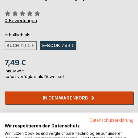
Bewertung::
0%
0
Bewertungen
erhältlich als:
BUCH
11,00 €
E-BOOK
7,49 €
7,49 €
inkl. MwSt.
sofort verfügbar als Download
IN DEN WARENKORB
Auf die Merkliste
Datenschutzerklärung
Titel bewerten
Wir respektieren den Datenschutz
Wir nutzen Cookies und vergleichbare Technologien auf unserer