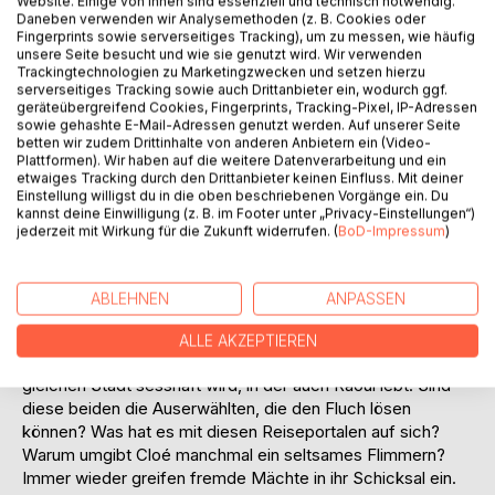
Website. Einige von ihnen sind essenziell und technisch notwendig.
Daneben verwenden wir Analysemethoden (z. B. Cookies oder
Fingerprints sowie serverseitiges Tracking), um zu messen, wie häufig
unsere Seite besucht und wie sie genutzt wird. Wir verwenden
Trackingtechnologien zu Marketingzwecken und setzen hierzu
serverseitiges Tracking sowie auch Drittanbieter ein, wodurch ggf.
geräteübergreifend Cookies, Fingerprints, Tracking-Pixel, IP-Adressen
BESCHREIBUNG
sowie gehashte E-Mail-Adressen genutzt werden. Auf unserer Seite
betten wir zudem Drittinhalte von anderen Anbietern ein (Video-
Plattformen). Wir haben auf die weitere Datenverarbeitung und ein
Es begann mit einem Märchen. Dann kam der Fluch.
etwaiges Tracking durch den Drittanbieter keinen Einfluss. Mit deiner
Einstellung willigst du in die oben beschriebenen Vorgänge ein. Du
Ausgesprochen auf der Grünen Welt, einer von 10 Welten,
kannst deine Einwilligung (z. B. im Footer unter „Privacy-Einstellungen“)
die um eine Sonne kreisen. Auch die Magische Welt gehört
jederzeit mit Wirkung für die Zukunft widerrufen. (
BoD-Impressum
)
dazu und sie hat einen erheblichen Anteil an der weiteren
Handlung, die sich auf der Blauen Welt abspielt. Zeit und
Raum sind teilweise außer Kraft gesetzt. Nichts ist, wie es
ABLEHNEN
ANPASSEN
scheint. Raoul verliert seine Eltern durch Mord, findet eine
neue Heimat in einem seltsamen Internat. Cloé reist mit
ALLE AKZEPTIEREN
ihrer Mutter durch die halbe Welt, bis sie endlich in der
gleichen Stadt sesshaft wird, in der auch Raoul lebt. Sind
diese beiden die Auserwählten, die den Fluch lösen
können? Was hat es mit diesen Reiseportalen auf sich?
Warum umgibt Cloé manchmal ein seltsames Flimmern?
Immer wieder greifen fremde Mächte in ihr Schicksal ein.