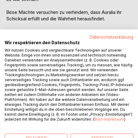
Böse Mächte versuchen zu verhindern, dass Auralia ihr
Schicksal erfüllt und die Wahrheit herausfindet.
Auralia lebt mit ihren Eltern im Dunkelwald fernab von allem.
Datenschutzerklärung
Als eines Tages ein geheimnisvoller Brief bei ihnen
Wir respektieren den Datenschutz
auftaucht, wird ihre ganze Welt auf den Kopf gestellt.
Wir nutzen Cookies und vergleichbare Technologien auf unserer
Schnell muss sie sich neuen Gegebenheiten anpassen, ihre
Website. Einige von ihnen sind essenziell und technisch notwendig.
Heimat verlassen und sich der bösen Hexe entgegen
Daneben verwenden wir Analysemethoden (z. B. Cookies oder
stellen.
Fingerprints sowie serverseitiges Tracking), um zu messen, wie häufig
Gemeinsam mit ihrem neuen Freund macht sie sich auf den
unsere Seite besucht und wie sie genutzt wird. Wir verwenden
Trackingtechnologien zu Marketingzwecken und setzen hierzu
Weg, um das Rätsel des Briefes zu lösen und Unheil von
serverseitiges Tracking sowie auch Drittanbieter ein, wodurch ggf.
ihrer Familie abzuwenden.
geräteübergreifend Cookies, Fingerprints, Tracking-Pixel, IP-Adressen
sowie gehashte E-Mail-Adressen genutzt werden. Auf unserer Seite
betten wir zudem Drittinhalte von anderen Anbietern ein (Video-
"Und keiner von Ihnen ahnte, dass sie nie wieder in den
Plattformen). Wir haben auf die weitere Datenverarbeitung und ein
Dunkelwald zurückkehren würden."
etwaiges Tracking durch den Drittanbieter keinen Einfluss. Mit deiner
Einstellung willigst du in die oben beschriebenen Vorgänge ein. Du
kannst deine Einwilligung (z. B. im Footer unter „Privacy-Einstellungen“)
Begleite Auralia auf ihrer ganz persönllichen Heldenreise.
jederzeit mit Wirkung für die Zukunft widerrufen. (
BoD-Impressum
)
Es geht um Mut, Vertrauen und Identität.
Eine Reise die alles verändern wird.