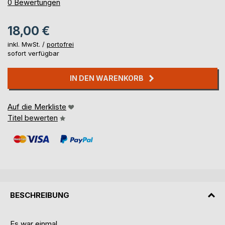
0%
0
Bewertungen
18,00 €
inkl. MwSt. /
portofrei
sofort verfügbar
IN DEN WARENKORB
Auf die Merkliste
Titel bewerten
BESCHREIBUNG
Es war einmal...