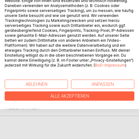
Website. Einige von ihnen sind essenziell und technisch notwendig.
Daneben verwenden wir Analysemethoden (z. B. Cookies oder
Fingerprints sowie serverseitiges Tracking), um zu messen, wie häufig
unsere Seite besucht und wie sie genutzt wird. Wir verwenden
Schneesturm, Stromausfall und hundert andere Pannen:
Trackingtechnologien zu Marketingzwecken und setzen hierzu
So haben Mama und Papa sich die Ferien auf einem
serverseitiges Tracking sowie auch Drittanbieter ein, wodurch ggf.
Bauernhof in den Bergen nicht vorgestellt! Doch für die
geräteübergreifend Cookies, Fingerprints, Tracking-Pixel, IP-Adressen
sowie gehashte E-Mail-Adressen genutzt werden. Auf unserer Seite
Geschwister Ellen, Leon und Pauline und ihre Tante Lola
betten wir zudem Drittinhalte von anderen Anbietern ein (Video-
beginnt ein herrliches Abenteuer. Jetzt heißt es Ärmel
Plattformen). Wir haben auf die weitere Datenverarbeitung und ein
hochkrempeln und erfinderisch sein. Schließlich steht der
etwaiges Tracking durch den Drittanbieter keinen Einfluss. Mit deiner
Einstellung willigst du in die oben beschriebenen Vorgänge ein. Du
Weihnachtsabend vor der Tür ...
kannst deine Einwilligung (z. B. im Footer unter „Privacy-Einstellungen“)
jederzeit mit Wirkung für die Zukunft widerrufen. (
BoD-Impressum
)
AUTOR/IN
ABLEHNEN
ANPASSEN
PRESSESTIMMEN
ALLE AKZEPTIEREN
REZENSIONEN