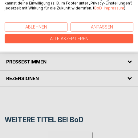
anderen Frau.
kannst deine Einwilligung (z. B. im Footer unter „Privacy-Einstellungen“)
Gleichzeitig jedoch zeigt Uli mehr denn je, wie sehr er
jederzeit mit Wirkung für die Zukunft widerrufen. (
BoD-Impressum
)
seine Ehefrau Monika liebt und begehrt.
Monika schmiedet Pläne, um das seltsame Verhalten ihres
ABLEHNEN
ANPASSEN
Mannes zu ergründen.
ALLE AKZEPTIEREN
AUTOR/IN
PRESSESTIMMEN
REZENSIONEN
WEITERE TITEL BEI
BoD