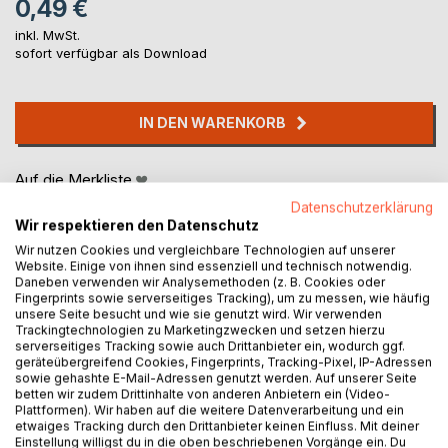
0,49 €
inkl. MwSt.
sofort verfügbar als Download
IN DEN WARENKORB
Auf die Merkliste
Titel bewerten
Datenschutzerklärung
Wir respektieren den Datenschutz
Wir nutzen Cookies und vergleichbare Technologien auf unserer
Website. Einige von ihnen sind essenziell und technisch notwendig.
Daneben verwenden wir Analysemethoden (z. B. Cookies oder
Fingerprints sowie serverseitiges Tracking), um zu messen, wie häufig
unsere Seite besucht und wie sie genutzt wird. Wir verwenden
Trackingtechnologien zu Marketingzwecken und setzen hierzu
serverseitiges Tracking sowie auch Drittanbieter ein, wodurch ggf.
BESCHREIBUNG
geräteübergreifend Cookies, Fingerprints, Tracking-Pixel, IP-Adressen
sowie gehashte E-Mail-Adressen genutzt werden. Auf unserer Seite
betten wir zudem Drittinhalte von anderen Anbietern ein (Video-
Plattformen). Wir haben auf die weitere Datenverarbeitung und ein
Monika vermutet, dass ihr Ehemann Uli eine Affäre hat. Sie
etwaiges Tracking durch den Drittanbieter keinen Einfluss. Mit deiner
spioniert ihm nach, und tatsächlich, er trifft sich mit einer
Einstellung willigst du in die oben beschriebenen Vorgänge ein. Du