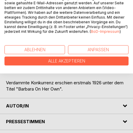
Der englische Schriftsteller, Drehbuchautor, Regisseur,
sowie gehashte E-Mail-Adressen genutzt werden. Auf unserer Seite
Journalist und Dramatiker Edgar Wallace (1875-1932)
betten wir zudem Drittinhalte von anderen Anbietern ein (Video-
Plattformen). Wir haben auf die weitere Datenverarbeitung und ein
gehört zu den erfolgreichsten Krimiautoren aller Zeiten.
etwaiges Tracking durch den Drittanbieter keinen Einfluss. Mit deiner
Einstellung willigst du in die oben beschriebenen Vorgänge ein. Du
Insgesamt stammen aus der Feder von Wallace über 120
kannst deine Einwilligung (z. B. im Footer unter „Privacy-Einstellungen“)
jederzeit mit Wirkung für die Zukunft widerrufen. (
BoD-Impressum
)
Kriminalromane die in über 40 Sprachen übersetzt wurden.
Viele seiner Werke wurden verfilmt und gab es in den
1960er- und 1970er Jahren in Deutschland einen
ABLEHNEN
ANPASSEN
regelrechten Wallace Boom.
ALLE AKZEPTIEREN
Wallace starb im Alter von 56 Jahren in Beverly Hills an
einer Lungenentzündung.
Verdammte Konkurrenz erschien erstmals 1926 unter dem
Titel "Barbara On Her Own".
AUTOR/IN
PRESSESTIMMEN