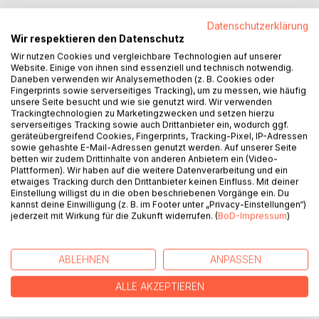
Datenschutzerklärung
Welche Ursachen haben die Lebensvorgänge, die Mensch,
Wir respektieren den Datenschutz
Natur und Kosmos miteinander vernetzen? Was
Wir nutzen Cookies und vergleichbare Technologien auf unserer
kennzeichnet Leben, was den Tod?
Website. Einige von ihnen sind essenziell und technisch notwendig.
Erstaunlich facettenreich sind die 38 thematisch sehr
Daneben verwenden wir Analysemethoden (z. B. Cookies oder
unterschiedlichen Artikel. Die Autoren verbinden
Fingerprints sowie serverseitiges Tracking), um zu messen, wie häufig
unsere Seite besucht und wie sie genutzt wird. Wir verwenden
Wissenschaft, Religion und Philosophie mit zeitloser
Trackingtechnologien zu Marketingzwecken und setzen hierzu
Theosophie. Diese Synthese ermöglicht es, bislang wenig
serverseitiges Tracking sowie auch Drittanbieter ein, wodurch ggf.
bekannte Hintergründe zu Themen aufzuzeigen, die
geräteübergreifend Cookies, Fingerprints, Tracking-Pixel, IP-Adressen
sowie gehashte E-Mail-Adressen genutzt werden. Auf unserer Seite
maßgeblich unser Dasein bestimmen.
betten wir zudem Drittinhalte von anderen Anbietern ein (Video-
In der heutigen Flut von schnell zugänglichem
Plattformen). Wir haben auf die weitere Datenverarbeitung und ein
Faktenwissen bietet dieser erste Band einer Trilogie
etwaiges Tracking durch den Drittanbieter keinen Einfluss. Mit deiner
Einstellung willigst du in die oben beschriebenen Vorgänge ein. Du
bemerkenswerte neue Perspektiven und zugleich
kannst deine Einwilligung (z. B. im Footer unter „Privacy-Einstellungen“)
Orientierung in einer haltlos scheinenden Welt.
jederzeit mit Wirkung für die Zukunft widerrufen. (
BoD-Impressum
)
AUTOR/IN
ABLEHNEN
ANPASSEN
ALLE AKZEPTIEREN
PRESSESTIMMEN