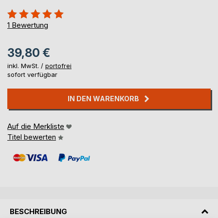
Bewertung::
100%
1
Bewertung
39,80 €
inkl. MwSt. /
portofrei
sofort verfügbar
IN DEN WARENKORB
Auf die Merkliste
Titel bewerten
BESCHREIBUNG