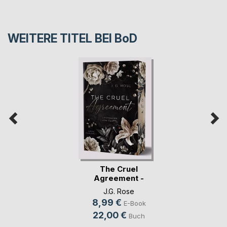
WEITERE TITEL BEI
BoD
The Cruel
Agreement -
Gestohlen vo(...)
J.G. Rose
8,99 €
E-Book
22,00 €
Buch