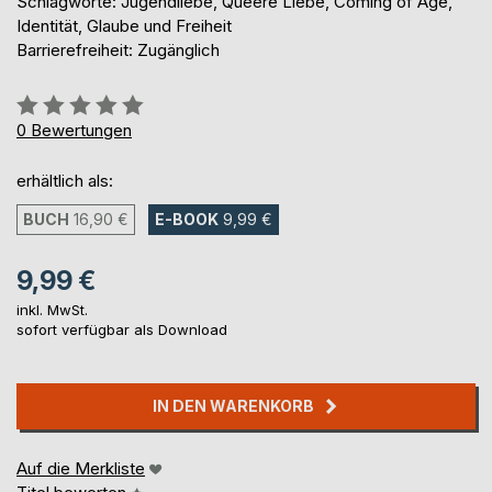
Schlagworte: Jugendliebe, Queere Liebe, Coming of Age,
Identität, Glaube und Freiheit
Barrierefreiheit: Zugänglich
Bewertung::
0%
0
Bewertungen
erhältlich als:
BUCH
16,90 €
E-BOOK
9,99 €
9,99 €
inkl. MwSt.
sofort verfügbar als Download
IN DEN WARENKORB
Auf die Merkliste