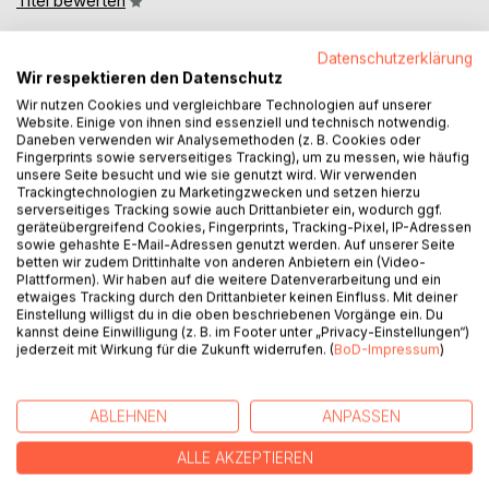
Titel bewerten
Datenschutzerklärung
Wir respektieren den Datenschutz
Wir nutzen Cookies und vergleichbare Technologien auf unserer
Website. Einige von ihnen sind essenziell und technisch notwendig.
Daneben verwenden wir Analysemethoden (z. B. Cookies oder
Fingerprints sowie serverseitiges Tracking), um zu messen, wie häufig
BESCHREIBUNG
unsere Seite besucht und wie sie genutzt wird. Wir verwenden
Trackingtechnologien zu Marketingzwecken und setzen hierzu
serverseitiges Tracking sowie auch Drittanbieter ein, wodurch ggf.
geräteübergreifend Cookies, Fingerprints, Tracking-Pixel, IP-Adressen
Elif lebt zwischen zwei Welten - und hat gelernt, sich in
sowie gehashte E-Mail-Adressen genutzt werden. Auf unserer Seite
beiden zu bewegen.
betten wir zudem Drittinhalte von anderen Anbietern ein (Video-
Sie ist gläubig, selbstbestimmt und stark.
Plattformen). Wir haben auf die weitere Datenverarbeitung und ein
etwaiges Tracking durch den Drittanbieter keinen Einfluss. Mit deiner
Doch als sie Miriam begegnet, gerät dieses Gleichgewicht
Einstellung willigst du in die oben beschriebenen Vorgänge ein. Du
ins Wanken.
kannst deine Einwilligung (z. B. im Footer unter „Privacy-Einstellungen“)
jederzeit mit Wirkung für die Zukunft widerrufen. (
BoD-Impressum
)
Miriam ist das Gegenteil: laut, frei, ungebunden - und
innerlich auf der Suche nach etwas, das sie selbst nicht
benennen kann.
ABLEHNEN
ANPASSEN
ALLE AKZEPTIEREN
Was als vorsichtige Freundschaft beginnt, wird zu einer
Verbindung, die beide verändert.