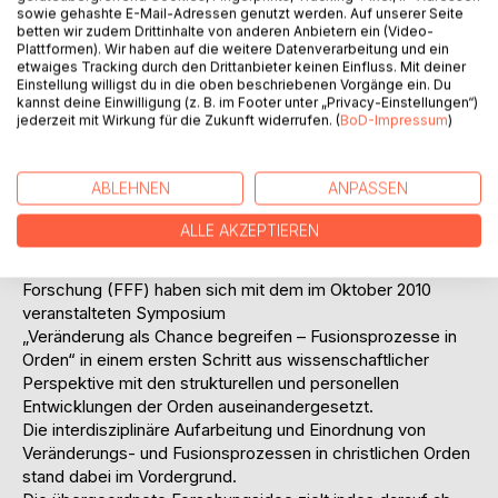
Sozialisierung von Gemeinden und Regionen spürbar mit.
sowie gehashte E-Mail-Adressen genutzt werden. Auf unserer Seite
Seelsorge, Unterstützung von kranken, alten und auch
betten wir zudem Drittinhalte von anderen Anbietern ein (Video-
Plattformen). Wir haben auf die weitere Datenverarbeitung und ein
jungen Menschen, aber vor allem das aktive christliche
etwaiges Tracking durch den Drittanbieter keinen Einfluss. Mit deiner
Leben, eine lebendige christliche Spiritualität sind für die
Einstellung willigst du in die oben beschriebenen Vorgänge ein. Du
Gesellschaft eine formende Grundlage. Doch die
kannst deine Einwilligung (z. B. im Footer unter „Privacy-Einstellungen“)
jederzeit mit Wirkung für die Zukunft widerrufen. (
BoD-Impressum
)
veränderten Rahmenbedingungen sind real und fordern
neue Denkansätze und Lösungswege, die aktuellen
Herausforderungen zu bewältigen bzw. modern
ABLEHNEN
ANPASSEN
gesprochen zu managen.
Das Institut für Kirche, Management und Spiritualität
ALLE AKZEPTIEREN
(IKMS) an der Philosophisch-Theologischen Hochschule
(PTH) Münster und die Fachstelle Franziskanische
Forschung (FFF) haben sich mit dem im Oktober 2010
veranstalteten Symposium
„Veränderung als Chance begreifen – Fusionsprozesse in
Orden“ in einem ersten Schritt aus wissenschaftlicher
Perspektive mit den strukturellen und personellen
Entwicklungen der Orden auseinandergesetzt.
Die interdisziplinäre Aufarbeitung und Einordnung von
Veränderungs- und Fusionsprozessen in christlichen Orden
stand dabei im Vordergrund.