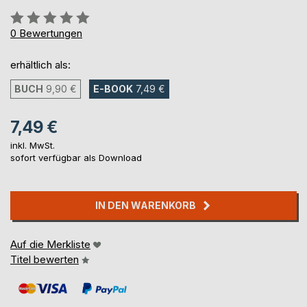
Bewertung::
0%
0
Bewertungen
erhältlich als:
BUCH
9,90 €
E-BOOK
7,49 €
7,49 €
inkl. MwSt.
sofort verfügbar als Download
IN DEN WARENKORB
Auf die Merkliste
Titel bewerten