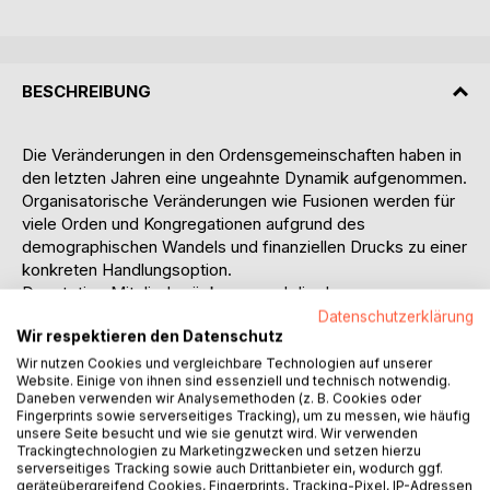
BESCHREIBUNG
Die Veränderungen in den Ordensgemeinschaften haben in
den letzten Jahren eine ungeahnte Dynamik aufgenommen.
Organisatorische Veränderungen wie Fusionen werden für
viele Orden und Kongregationen aufgrund des
demographischen Wandels und finanziellen Drucks zu einer
konkreten Handlungsoption.
Der stetige Mitgliederrückgang und die daraus
resultierende Überalterung der Gemeinschaften führt
Datenschutzerklärung
Wir respektieren den Datenschutz
immer häufiger zu Schließungen von Klöstern, zu
Zusammenschlüssen von Ordensprovinzen sowie zu
Wir nutzen Cookies und vergleichbare Technologien auf unserer
Website. Einige von ihnen sind essenziell und technisch notwendig.
Überführungen von karitativen Einrichtungen in Stiftungen.
Daneben verwenden wir Analysemethoden (z. B. Cookies oder
Diese Entwicklungen stellen die einzelnen Orden vor
Fingerprints sowie serverseitiges Tracking), um zu messen, wie häufig
herausfordernde Entscheidungen. Es geht um die Zukunft
unsere Seite besucht und wie sie genutzt wird. Wir verwenden
Trackingtechnologien zu Marketingzwecken und setzen hierzu
der Orden und damit gleichzeitig um eine tragende Säule in
serverseitiges Tracking sowie auch Drittanbieter ein, wodurch ggf.
der Mitte der Gesellschaft. Gerade Orden prägen die
geräteübergreifend Cookies, Fingerprints, Tracking-Pixel, IP-Adressen