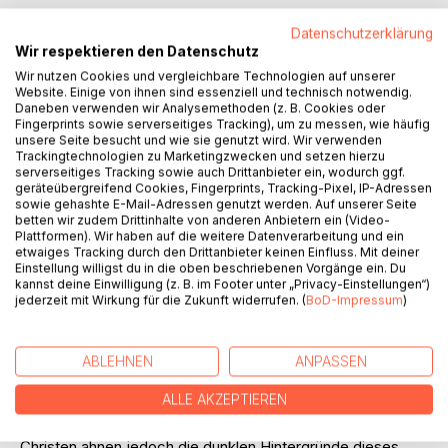
Datenschutzerklärung
Wir respektieren den Datenschutz
Wir nutzen Cookies und vergleichbare Technologien auf unserer
Website. Einige von ihnen sind essenziell und technisch notwendig.
Daneben verwenden wir Analysemethoden (z. B. Cookies oder
Fingerprints sowie serverseitiges Tracking), um zu messen, wie häufig
BESCHREIBUNG
unsere Seite besucht und wie sie genutzt wird. Wir verwenden
Trackingtechnologien zu Marketingzwecken und setzen hierzu
serverseitiges Tracking sowie auch Drittanbieter ein, wodurch ggf.
geräteübergreifend Cookies, Fingerprints, Tracking-Pixel, IP-Adressen
Dieses Buch handelt von der Entstehung des Christentums,
sowie gehashte E-Mail-Adressen genutzt werden. Auf unserer Seite
dieser Erlöserreligion, die ohne den Fall Luzifers
betten wir zudem Drittinhalte von anderen Anbietern ein (Video-
unvorstellbar wäre. Es ist sein erfundener Fall, der in
Plattformen). Wir haben auf die weitere Datenverarbeitung und ein
etwaiges Tracking durch den Drittanbieter keinen Einfluss. Mit deiner
Wahrheit kein Sturz aus dem Himmel war, sondern die
Einstellung willigst du in die oben beschriebenen Vorgänge ein. Du
Landung eines Raumschiffs mit Venusianern. Sie nahmen
kannst deine Einwilligung (z. B. im Footer unter „Privacy-Einstellungen“)
sich irdische Frauen und zeugten gewalttätige Riesen,
jederzeit mit Wirkung für die Zukunft widerrufen. (
BoD-Impressum
)
welche das Oberkommando der Venus mittels der Sintflut
von der Erde tilgte und diese somit reinigte. Dies führte zu
Erlöserreligionen, und zu der Erfindung des angeblichen
ABLEHNEN
ANPASSEN
Erlösers Jesus Christus, an den sich die Menschen bis
ALLE AKZEPTIEREN
heute klammern, glaubend, dass sein am Kreuz
vergossenes Blut sie erretten würde. Die wenigsten
Christen ahnen jedoch die dunklen Hintergründe dieses