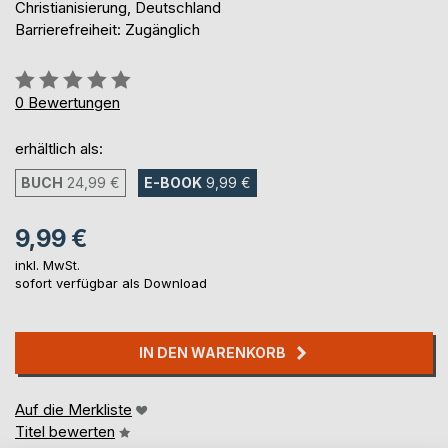
Christianisierung, Deutschland
Barrierefreiheit: Zugänglich
Bewertung::
0%
0
Bewertungen
erhältlich als:
BUCH
24,99 €
E-BOOK
9,99 €
9,99 €
inkl. MwSt.
sofort verfügbar als Download
IN DEN WARENKORB
Auf die Merkliste
Titel bewerten