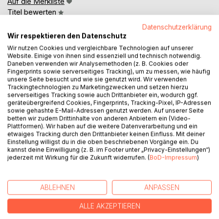
Auf die Merkliste
Titel bewerten
Datenschutzerklärung
Wir respektieren den Datenschutz
Wir nutzen Cookies und vergleichbare Technologien auf unserer
Website. Einige von ihnen sind essenziell und technisch notwendig.
Daneben verwenden wir Analysemethoden (z. B. Cookies oder
Fingerprints sowie serverseitiges Tracking), um zu messen, wie häufig
unsere Seite besucht und wie sie genutzt wird. Wir verwenden
BESCHREIBUNG
Trackingtechnologien zu Marketingzwecken und setzen hierzu
serverseitiges Tracking sowie auch Drittanbieter ein, wodurch ggf.
geräteübergreifend Cookies, Fingerprints, Tracking-Pixel, IP-Adressen
sowie gehashte E-Mail-Adressen genutzt werden. Auf unserer Seite
Vegesack, schöner Stadtteil im Bremer Norden, hat einen
betten wir zudem Drittinhalte von anderen Anbietern ein (Video-
400 Jahre alten Museumshaven und überhaupt maritimes
Plattformen). Wir haben auf die weitere Datenverarbeitung und ein
etwaiges Tracking durch den Drittanbieter keinen Einfluss. Mit deiner
Flair.
Einstellung willigst du in die oben beschriebenen Vorgänge ein. Du
kannst deine Einwilligung (z. B. im Footer unter „Privacy-Einstellungen“)
Wer dort ein Festival besucht, könnte auf junge Männer im
jederzeit mit Wirkung für die Zukunft widerrufen. (
BoD-Impressum
)
Matrosenanzug stoßen, die den Stadtteil repräsentieren:
Vegesacker Jungen, Symbolfiguren, alle vier Jahre
gewählt.
ABLEHNEN
ANPASSEN
ALLE AKZEPTIEREN
Auch künstlerisch sind sie verewigt: durch ein
Wandgemälde an einer Kneipe, ein Relief an der Weser und