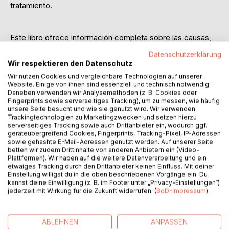
tratamiento.
Este libro ofrece información completa sobre las causas,
los factores de riesgo individuales y todos los métodos de
Datenschutzerklärung
tratamiento disponibles para el varicocele. También está
Wir respektieren den Datenschutz
hecho para ayudar al paciente a decidir si el tratamiento
Wir nutzen Cookies und vergleichbare Technologien auf unserer
natural o quirúrgico es apropiado en el caso individual.
Website. Einige von ihnen sind essenziell und technisch notwendig.
Daneben verwenden wir Analysemethoden (z. B. Cookies oder
Fingerprints sowie serverseitiges Tracking), um zu messen, wie häufig
unsere Seite besucht und wie sie genutzt wird. Wir verwenden
Comience ahora su tratamiento del varicocele.
Trackingtechnologien zu Marketingzwecken und setzen hierzu
Simplemente siga un plan probado para reducir la
serverseitiges Tracking sowie auch Drittanbieter ein, wodurch ggf.
inflamación del varicocele y tratar los síntomas como el
geräteübergreifend Cookies, Fingerprints, Tracking-Pixel, IP-Adressen
sowie gehashte E-Mail-Adressen genutzt werden. Auf unserer Seite
dolor, la infertilidad y los desequilibrios hormonales de una
betten wir zudem Drittinhalte von anderen Anbietern ein (Video-
manera fácil y segura. El Libro de los Secretos del
Plattformen). Wir haben auf die weitere Datenverarbeitung und ein
Varicocele es adecuado para todas las personas con
etwaiges Tracking durch den Drittanbieter keinen Einfluss. Mit deiner
Einstellung willigst du in die oben beschriebenen Vorgänge ein. Du
varicocele, tanto si la cirugía es inminente como si ya se ha
kannst deine Einwilligung (z. B. im Footer unter „Privacy-Einstellungen“)
realizado o se quiere evitar.
jederzeit mit Wirkung für die Zukunft widerrufen. (
BoD-Impressum
)
Obtenga respuestas a las preguntas más candentes sobre
ABLEHNEN
ANPASSEN