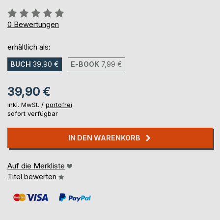
Bewertung::
0%
0
Bewertungen
erhältlich als:
BUCH
39,90 €
E-BOOK
7,99 €
39,90 €
inkl. MwSt. /
portofrei
sofort verfügbar
IN DEN WARENKORB
Auf die Merkliste
Titel bewerten