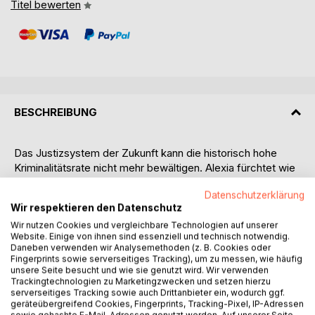
Titel bewerten
BESCHREIBUNG
Das Justizsystem der Zukunft kann die historisch hohe
Kriminalitätsrate nicht mehr bewältigen. Alexia fürchtet wie
viele andere ständig um ihr Leben, denn auch sie wurde
Datenschutzerklärung
bereits Opfer eines Schwerverbrechens.
Wir respektieren den Datenschutz
Wir nutzen Cookies und vergleichbare Technologien auf unserer
Eine aufstrebende Partei verspricht, die Bevölkerung vor
Website. Einige von ihnen sind essenziell und technisch notwendig.
weiteren Straftaten zu schützen. Die Lösung lautet Utopie
Daneben verwenden wir Analysemethoden (z. B. Cookies oder
Alpha: ein abgesperrter Bezirk, in dem Verurteilte
Fingerprints sowie serverseitiges Tracking), um zu messen, wie häufig
selbstregiert ihre Veranlagung ausleben können. Das Ziel
unsere Seite besucht und wie sie genutzt wird. Wir verwenden
Trackingtechnologien zu Marketingzwecken und setzen hierzu
der Partei ist, Kriminalität abzuschaffen.
serverseitiges Tracking sowie auch Drittanbieter ein, wodurch ggf.
geräteübergreifend Cookies, Fingerprints, Tracking-Pixel, IP-Adressen