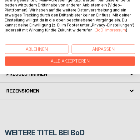
Doch schafft es Utopie Alpha tatsächlich, getrennte, ideale
sowie gehashte E-Mail-Adressen genutzt werden. Auf unserer Seite
betten wir zudem Drittinhalte von anderen Anbietern ein (Video-
Lebensräume für Straftäter und friedlich veranlagte
Plattformen). Wir haben auf die weitere Datenverarbeitung und ein
Menschen zu schaffen? Wer entscheidet, welche
etwaiges Tracking durch den Drittanbieter keinen Einfluss. Mit deiner
Personen zukünftig in dem neuen Bezirk leben?
Einstellung willigst du in die oben beschriebenen Vorgänge ein. Du
kannst deine Einwilligung (z. B. im Footer unter „Privacy-Einstellungen“)
jederzeit mit Wirkung für die Zukunft widerrufen. (
BoD-Impressum
)
Ist es durch Utopie Alpha möglich, dass Alexia nie wieder
Angst und Gewalt erleben muss?
ABLEHNEN
ANPASSEN
AUTOR/IN
ALLE AKZEPTIEREN
PRESSESTIMMEN
REZENSIONEN
WEITERE TITEL BEI
BoD