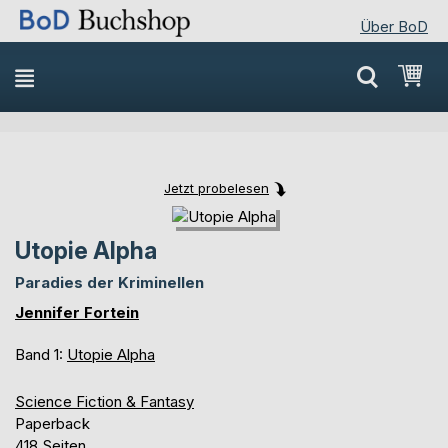
Über BoD
Direkt
Mei
zum
Inhalt
Jetzt probelesen
Skip
Skip
to
to
Utopie Alpha
the
the
end
beginning
Paradies der Kriminellen
of
of
Jennifer Fortein
the
the
images
images
Band 1:
Utopie Alpha
gallery
gallery
Science Fiction & Fantasy
Paperback
418 Seiten