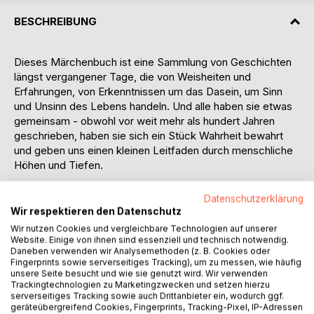
BESCHREIBUNG
Dieses Märchenbuch ist eine Sammlung von Geschichten
längst vergangener Tage, die von Weisheiten und
Erfahrungen, von Erkenntnissen um das Dasein, um Sinn
und Unsinn des Lebens handeln. Und alle haben sie etwas
gemeinsam - obwohl vor weit mehr als hundert Jahren
geschrieben, haben sie sich ein Stück Wahrheit bewahrt
und geben uns einen kleinen Leitfaden durch menschliche
Höhen und Tiefen.
Märchen aus Urgroßmutters Zeiten haben die Jahre
Datenschutzerklärung
überdauert, um uns in unserem heutigen Alltag eine Insel
Wir respektieren den Datenschutz
der mentalen Erholung zu sein. Mit ihren verschlüsselten
Wir nutzen Cookies und vergleichbare Technologien auf unserer
Botschaften sind sie aktuell wie eh und je und erzählen uns
Website. Einige von ihnen sind essenziell und technisch notwendig.
Daneben verwenden wir Analysemethoden (z. B. Cookies oder
von unseren eigenen Schwächen und Stärken. Märchen
Fingerprints sowie serverseitiges Tracking), um zu messen, wie häufig
sind mehr, als nur fantasievoll erzählte Geschichten -
unsere Seite besucht und wie sie genutzt wird. Wir verwenden
Märchen sind Balsam für die Seele.
Trackingtechnologien zu Marketingzwecken und setzen hierzu
serverseitiges Tracking sowie auch Drittanbieter ein, wodurch ggf.
geräteübergreifend Cookies, Fingerprints, Tracking-Pixel, IP-Adressen
Es war einmal, vor langer, langer Zeit, da erzählten sich die