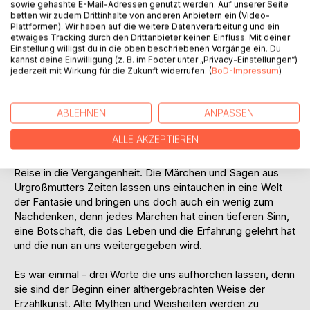
sowie gehashte E-Mail-Adressen genutzt werden. Auf unserer Seite
Menschen liebend gerne Geschichten und Sagen. Später
betten wir zudem Drittinhalte von anderen Anbietern ein (Video-
dann gab es ein paar findige Köpfe, die diese alten
Plattformen). Wir haben auf die weitere Datenverarbeitung und ein
etwaiges Tracking durch den Drittanbieter keinen Einfluss. Mit deiner
Weisheiten zu Papier brachten. Und damit begann die
Einstellung willigst du in die oben beschriebenen Vorgänge ein. Du
wunderbare Zeit des Vorlesens und des selber Lesens.
kannst deine Einwilligung (z. B. im Footer unter „Privacy-Einstellungen“)
jederzeit mit Wirkung für die Zukunft widerrufen. (
BoD-Impressum
)
Wir kennen Sie wohl alle, diese wunderschönen Momente,
an denen wir als kleine Dreikäsehoch an den Lippen
ABLEHNEN
ANPASSEN
unserer Großmutter hingen, wenn sie uns von Feen, Elfen
und Trollen erzählte. In diesem wunderbaren Buch sind nun
ALLE AKZEPTIEREN
viele dieser bezaubernden Geschichten aus längst
vergangenen Tagen vereint und nehmen uns mit auf eine
Reise in die Vergangenheit. Die Märchen und Sagen aus
Urgroßmutters Zeiten lassen uns eintauchen in eine Welt
der Fantasie und bringen uns doch auch ein wenig zum
Nachdenken, denn jedes Märchen hat einen tieferen Sinn,
eine Botschaft, die das Leben und die Erfahrung gelehrt hat
und die nun an uns weitergegeben wird.
Es war einmal - drei Worte die uns aufhorchen lassen, denn
sie sind der Beginn einer althergebrachten Weise der
Erzählkunst. Alte Mythen und Weisheiten werden zu