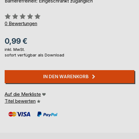
Barrierefreiheit: Eingeschränkt zugänglich
Bewertung::
0%
0
Bewertungen
0,99 €
inkl. MwSt.
sofort verfügbar als Download
IN DEN WARENKORB
Auf die Merkliste
Titel bewerten