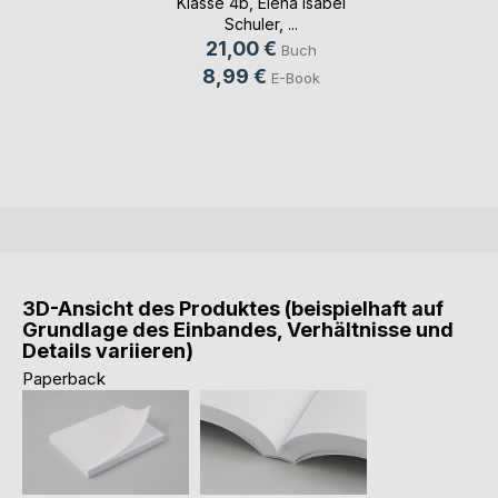
Klasse 4b
,
Elena Isabel
Schuler
, ...
21,00 €
Buch
8,99 €
E-Book
3D-Ansicht des Produktes (beispielhaft auf
Grundlage des Einbandes, Verhältnisse und
Details variieren)
Paperback