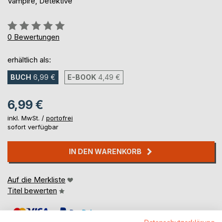
Vampire, Detektive
Bewertung::
0%
0
Bewertungen
erhältlich als:
BUCH
6,99 €
E-BOOK
4,49 €
6,99 €
inkl. MwSt. /
portofrei
sofort verfügbar
IN DEN WARENKORB
Auf die Merkliste
Titel bewerten