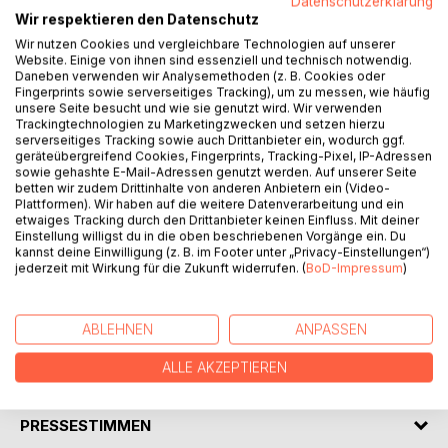
Datenschutzerklärung
Wir respektieren den Datenschutz
Wir nutzen Cookies und vergleichbare Technologien auf unserer
Website. Einige von ihnen sind essenziell und technisch notwendig.
Daneben verwenden wir Analysemethoden (z. B. Cookies oder
BESCHREIBUNG
Fingerprints sowie serverseitiges Tracking), um zu messen, wie häufig
unsere Seite besucht und wie sie genutzt wird. Wir verwenden
Trackingtechnologien zu Marketingzwecken und setzen hierzu
serverseitiges Tracking sowie auch Drittanbieter ein, wodurch ggf.
ALARM!
geräteübergreifend Cookies, Fingerprints, Tracking-Pixel, IP-Adressen
Edgar hatte sich so auf seine Sommerferien gefreut! Und
sowie gehashte E-Mail-Adressen genutzt werden. Auf unserer Seite
jetzt? Alles anders! Er darf seine Ferien nicht wie erwartet
betten wir zudem Drittinhalte von anderen Anbietern ein (Video-
Plattformen). Wir haben auf die weitere Datenverarbeitung und ein
verbringen: zu Hause mit seinen Freunden! Statt dessen
etwaiges Tracking durch den Drittanbieter keinen Einfluss. Mit deiner
muss er mit seiner Familie verreisen. Zu allem Überfluss
Einstellung willigst du in die oben beschriebenen Vorgänge ein. Du
muss er auch noch alles, was er erlebt, in sein
kannst deine Einwilligung (z. B. im Footer unter „Privacy-Einstellungen“)
jederzeit mit Wirkung für die Zukunft widerrufen. (
BoD-Impressum
)
"Urlaubstagebuch" schreiben.
Wie gut, dass wenigstens etwas mehr oder weniger
Spannendes passiert, oder?
ABLEHNEN
ANPASSEN
ALLE AKZEPTIEREN
AUTOR/IN
PRESSESTIMMEN