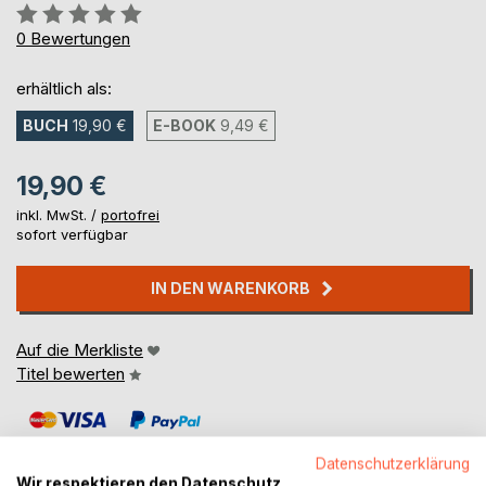
Bewertung::
0%
0
Bewertungen
erhältlich als:
BUCH
19,90 €
E-BOOK
9,49 €
19,90 €
inkl. MwSt. /
portofrei
sofort verfügbar
IN DEN WARENKORB
Auf die Merkliste
Titel bewerten
Datenschutzerklärung
Wir respektieren den Datenschutz