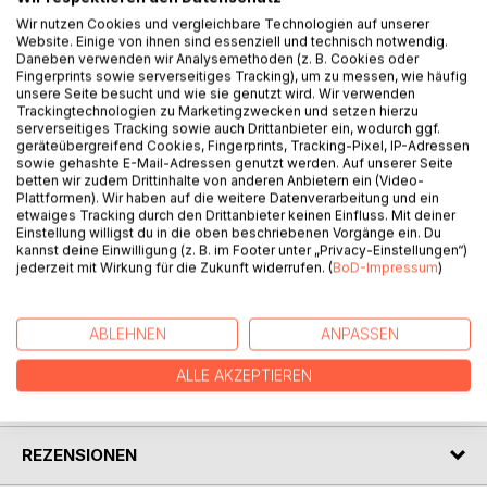
Wir nutzen Cookies und vergleichbare Technologien auf unserer
Website. Einige von ihnen sind essenziell und technisch notwendig.
BESCHREIBUNG
Daneben verwenden wir Analysemethoden (z. B. Cookies oder
Fingerprints sowie serverseitiges Tracking), um zu messen, wie häufig
unsere Seite besucht und wie sie genutzt wird. Wir verwenden
Trackingtechnologien zu Marketingzwecken und setzen hierzu
Dieses Buch beinhaltet Dokumente aus den
serverseitiges Tracking sowie auch Drittanbieter ein, wodurch ggf.
Meusebachischen Ortschaften aus dem 17. bis zum 20.
geräteübergreifend Cookies, Fingerprints, Tracking-Pixel, IP-Adressen
Jahrhundert. In diesem Band sind alle Dokumente aus dem
sowie gehashte E-Mail-Adressen genutzt werden. Auf unserer Seite
betten wir zudem Drittinhalte von anderen Anbietern ein (Video-
Ort Waltersdorf (bei Stadtroda) zusammengefasst.
Plattformen). Wir haben auf die weitere Datenverarbeitung und ein
Dabei handelt es sich größtenteils um transkribierte
etwaiges Tracking durch den Drittanbieter keinen Einfluss. Mit deiner
Quittungen, Rechnungen, Steuerauflistungen, Kaufverträge,
Einstellung willigst du in die oben beschriebenen Vorgänge ein. Du
kannst deine Einwilligung (z. B. im Footer unter „Privacy-Einstellungen“)
Anweisungen, Schuldscheine
jederzeit mit Wirkung für die Zukunft widerrufen. (
BoD-Impressum
)
und andere Schriftstücke.
ABLEHNEN
ANPASSEN
AUTOR/IN
ALLE AKZEPTIEREN
PRESSESTIMMEN
REZENSIONEN