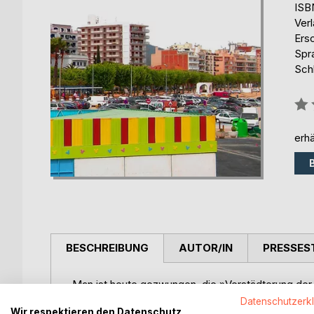
ISB
Ver
Ers
Spr
Schl
Bew
0%
erhä
BESCHREIBUNG
AUTOR/IN
PRESSES
Man ist heute gezwungen, die »Verstädterung der
fragen, wie und mit welcher Strategie, will man sie 
Datenschutzerk
Wir respektieren den Datenschutz
wie funktioniert »die Stadt« eigentlich? Womit h