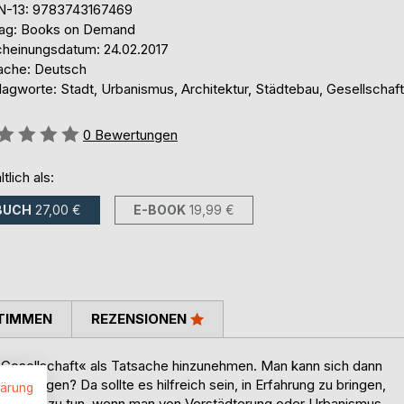
N-13: 9783743167469
lag: Books on Demand
cheinungsdatum: 24.02.2017
ache: Deutsch
agworte: Stadt, Urbanismus, Architektur, Städtebau, Gesellschaft
ertung::
0
Bewertungen
ltlich als:
BUCH
27,00 €
E-BOOK
19,99 €
TIMMEN
REZENSIONEN
 Gesellschaft« als Tatsache hinzunehmen. Man kann sich dann
bewältigen? Da sollte es hilfreich sein, in Erfahrung zu bringen,
lärung
at man es zu tun, wenn man von Verstädterung oder Urbanismus