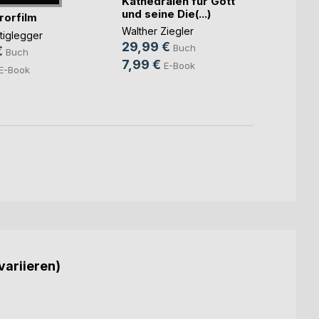
Kathedralen für Gott
Heiko
und seine Die(...)
rorfilm
24,9
Walther Ziegler
tiglegger
9,99
29,99 €
Buch
€
Buch
7,99 €
E-Book
E-Book
variieren)