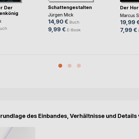
Schattengestalten
er Der
Der Hor
enkönig
Jürgen Mick
Marcus S
k
14,90 €
19,99 
Buch
uch
9,99 €
7,99 €
E-Book
Grundlage des Einbandes, Verhältnisse und Details 