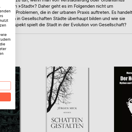
Phänomen »Stadt«? Daher geht es im Folgenden nicht um
.
wenden
ng von Problemen, die in der urbanen Praxis auftreten. Es handel
es
lb sich in Gesellschaften Städte überhaupt bilden und wie sie
nutzt
chen Aspekt spielt die Stadt in der Evolution von Gesellschaft?
tzen
owie
 zudem
 die
eter
D
nen