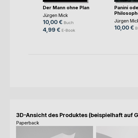
 des
s
Der Mann ohne Plan
Panini od
Philosoph
 Martin
Jürgen Mick
Jürgen Mic
ch
10,00 €
Buch
10,00 €
B
ook
4,99 €
E-Book
3D-Ansicht des Produktes (beispielhaft auf 
Paperback