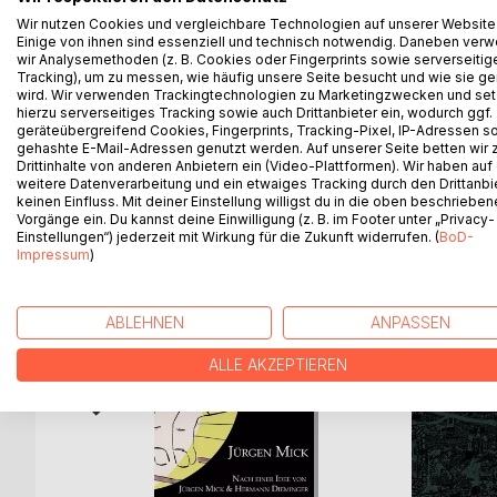
spricht? Gibt es eine globale Gemeinsamkeit im 
Wir nutzen Cookies und vergleichbare Technologien auf unserer Website
Einige von ihnen sind essenziell und technisch notwendig. Daneben ver
Strategien des Urbanismus, nicht um die Bewältigu
wir Analysemethoden (z. B. Cookies oder Fingerprints sowie serverseitig
sich vielmehr um den Versuch, zu verstehen, wesha
Tracking), um zu messen, wie häufig unsere Seite besucht und wie sie ge
sich scheinbar selbst generieren und erhalten. Wel
wird. Wir verwenden Trackingtechnologien zu Marketingzwecken und se
hierzu serverseitiges Tracking sowie auch Drittanbieter ein, wodurch ggf.
geräteübergreifend Cookies, Fingerprints, Tracking-Pixel, IP-Adressen s
gehashte E-Mail-Adressen genutzt werden. Auf unserer Seite betten wir
Drittinhalte von anderen Anbietern ein (Video-Plattformen). Wir haben auf
weitere Datenverarbeitung und ein etwaiges Tracking durch den Drittanbi
WEITERE TITEL BEI
Bo
keinen Einfluss. Mit deiner Einstellung willigst du in die oben beschriebe
Vorgänge ein. Du kannst deine Einwilligung (z. B. im Footer unter „Privacy-
Einstellungen“) jederzeit mit Wirkung für die Zukunft widerrufen. (
BoD-
Impressum
)
ABLEHNEN
ANPASSEN
ALLE AKZEPTIEREN