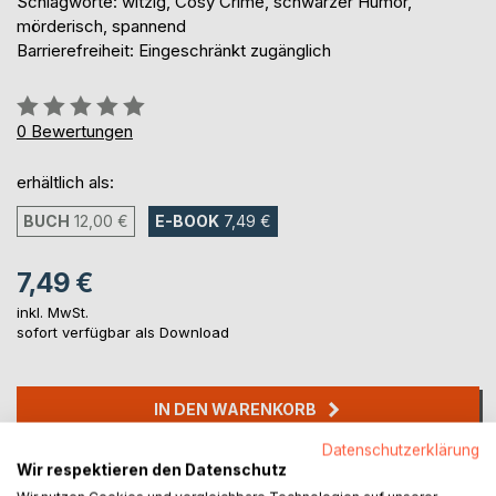
Schlagworte: witzig, Cosy Crime, schwarzer Humor,
mörderisch, spannend
Barrierefreiheit: Eingeschränkt zugänglich
Bewertung::
0%
0
Bewertungen
erhältlich als:
BUCH
12,00 €
E-BOOK
7,49 €
7,49 €
inkl. MwSt.
sofort verfügbar als Download
IN DEN WARENKORB
Datenschutzerklärung
Wir respektieren den Datenschutz
Auf die Merkliste