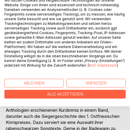
Titel bewerten
Wir nutzen Cookies und vergleichbare Technologien auf unserer
Website. Einige von ihnen sind essenziell und technisch notwendig.
Daneben verwenden wir Analysemethoden (z. B. Cookies oder
Fingerprints sowie serverseitiges Tracking), um zu messen, wie häufig
unsere Seite besucht und wie sie genutzt wird. Wir verwenden
Trackingtechnologien zu Marketingzwecken und setzen hierzu
serverseitiges Tracking sowie auch Drittanbieter ein, wodurch ggf.
geräteübergreifend Cookies, Fingerprints, Tracking-Pixel, IP-Adressen
sowie gehashte E-Mail-Adressen genutzt werden. Auf unserer Seite
betten wir zudem Drittinhalte von anderen Anbietern ein (Video-
BESCHREIBUNG
Plattformen). Wir haben auf die weitere Datenverarbeitung und ein
etwaiges Tracking durch den Drittanbieter keinen Einfluss. Mit deiner
Einstellung willigst du in die oben beschriebenen Vorgänge ein. Du
kannst deine Einwilligung (z. B. im Footer unter „Privacy-Einstellungen“)
Kurzkrimis und mörderische Songs
jederzeit mit Wirkung für die Zukunft widerrufen. (
BoD-Impressum
)
Ach, es ist so schnell passiert: ein Spaziergang entlang der
Klippen ... ein Segeltörn im Haifischgebiet ... eine Rangelei
unter Freunden ... manchmal reicht eben ein kleiner
ABLEHNEN
ANPASSEN
Schubs: UPPS! Gemordet wird immer - ob im Urlaub oder
im Alltag, auf vielfältige Art und Weise!
ALLE AKZEPTIEREN
Erstmalig bündelt Jutta Wilbertz ihre besten, in zahlreichen
Anthologien erschienenen Kurzkrimis in einem Band,
darunter auch die Siegergeschichte des 1. Ostfriesischen
Krimipreises. Dazu serviert sie eine Auswahl ihrer
rabenschwarzen Songtexte. Gerne in der Badewann zu