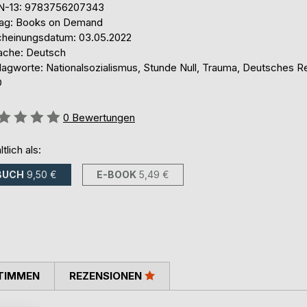
N-13: 9783756207343
lag: Books on Demand
cheinungsdatum: 03.05.2022
ache: Deutsch
lagworte: Nationalsozialismus, Stunde Null, Trauma, Deutsches Re
D
ertung::
0
Bewertungen
ltlich als:
BUCH
9,50 €
E-BOOK
5,49 €
TIMMEN
REZENSIONEN