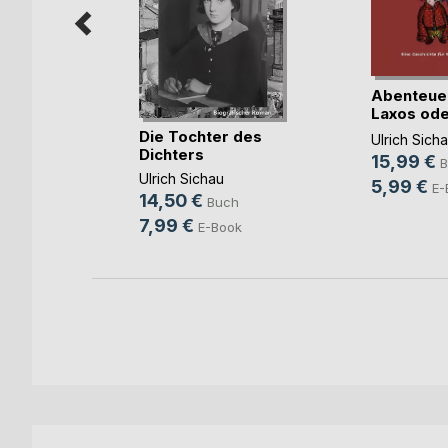
Abenteue
he Wort
Laxos ode
spinnt
Die Tochter des
e
Ulrich Sich
Dichters
15,99 €
h
B
Ulrich Sichau
5,99 €
ok
E-
14,50 €
Buch
7,99 €
E-Book