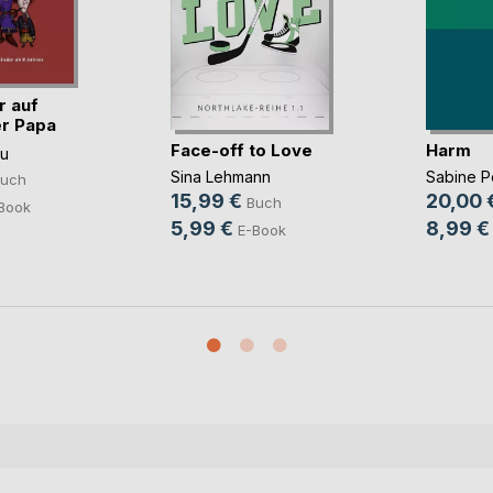
r auf
r Papa
Face-off to Love
Harm
au
Sina Lehmann
Sabine 
uch
15,99 €
20,00 
Buch
Book
5,99 €
8,99 €
E-Book