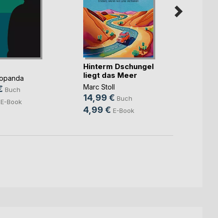
Hinterm Dschungel
Meist
liegt das Meer
Popanda
David 
Marc Stoll
€
10,9
Buch
14,99 €
Buch
E-Book
4,99 €
E-Book