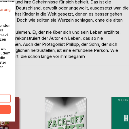
schwieg und ihre Geheimnisse für sich behielt. Das ist die
smus in Deutschland, gewollt oder ungewollt, ausgesetzt war, die
lärung
eration hat Kinder in die Welt gesetzt, denen es besser gehen
angenheit. Doch wie sollten sie Wurzeln schlagen, ohne die alten
.
wenden
es
ennenzulernen. Er, der nie über sich und sein Leben erzählte,
nutzt
 Fakten rekonstruiert der Autor ein Leben, das so nie
tzen
nden können. Auch der Protagonist Philipp, der Sohn, der sich
owie
zugänglichen herzustellen, ist eine erfundene Person. Wie
 zudem
hrt er fort, die schon lange vor ihm begann?
 die
eter
nen
D