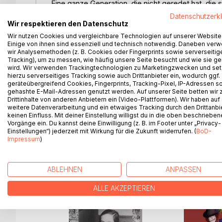
Eine ganze Generation, die nicht geredet hat, die 
Generation, die dem Krieg und dem Nationalsoziali
Datenschutzerk
all das miterleben und ertragen musste. Diese Gen
Wir respektieren den Datenschutz
sollte, die nicht belastet sein sollte von der Verg
Wir nutzen Cookies und vergleichbare Technologien auf unserer Website
Einige von ihnen sind essenziell und technisch notwendig. Daneben ver
Geschichten der Väter und Mütter zu hören?
wir Analysemethoden (z. B. Cookies oder Fingerprints sowie serverseitig
Dieser Roman ist der Versuch, den eigenen Vater k
Tracking), um zu messen, wie häufig unsere Seite besucht und wie sie ge
wird zu Fiktion. Nur anhand der spärlich bekannten
wird. Wir verwenden Trackingtechnologien zu Marketingzwecken und se
stattgefunden hat, aber vielleicht so hätte stattfi
hierzu serverseitiges Tracking sowie auch Drittanbieter ein, wodurch ggf.
geräteübergreifend Cookies, Fingerprints, Tracking-Pixel, IP-Adressen s
bemüht, eine Verbindung zum Unbekannten, zum Un
gehashte E-Mail-Adressen genutzt werden. Auf unserer Seite betten wir
ähnlich ist er dem Vater und welche Geschichte fü
Drittinhalte von anderen Anbietern ein (Video-Plattformen). Wir haben auf
weitere Datenverarbeitung und ein etwaiges Tracking durch den Drittanbi
keinen Einfluss. Mit deiner Einstellung willigst du in die oben beschriebe
Vorgänge ein. Du kannst deine Einwilligung (z. B. im Footer unter „Privacy-
Einstellungen“) jederzeit mit Wirkung für die Zukunft widerrufen. (
BoD-
WEITERE TITEL BEI
Bo
Impressum
)
ABLEHNEN
ANPASSEN
ALLE AKZEPTIEREN