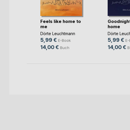
Feels like home to
Goodnight
me
home
Begierde
Dörte Leuchtmann
Dörte Leuc
5,99 €
5,99 €
E-Book
E-
ok
14,00 €
14,00 €
Buch
B
h