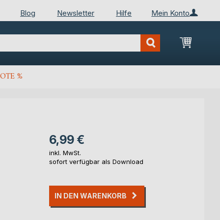
Blog
Newsletter
Hilfe
Mein Konto
Mein Wa
OTE %
6,99 €
inkl. MwSt.
sofort verfügbar als Download
IN DEN WARENKORB