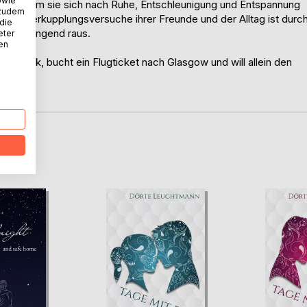
owie
n, an dem sie sich nach Ruhe, Entschleunigung und Entspannung
 zudem
ückte Verkupplungsversuche ihrer Freunde und der Alltag ist durc
 die
muss dringend raus.
eter
nen
cksack, bucht ein Flugticket nach Glasgow und will allein den
rd.
D