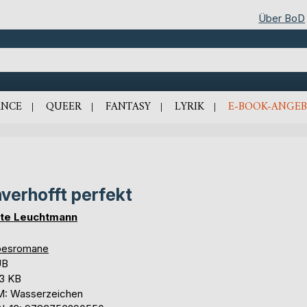
Über BoD
NCE
QUEER
FANTASY
LYRIK
E-BOOK-ANGEB
verhofft perfekt
te Leuchtmann
besromane
UB
,3 KB
: Wasserzeichen