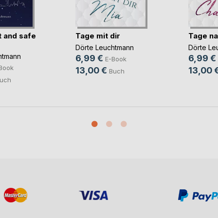
 and safe
Tage mit dir
Tage na
Dörte Leuchtmann
Dörte Le
htmann
6,99 €
6,99 €
E-Book
Book
13,00 €
13,00 
Buch
uch