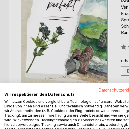
ISB
Ver
Ers
Spr
Sch
Barr
Bew
0%
erhä
Datenschutzerk
Wir respektieren den Datenschutz
Wir nutzen Cookies und vergleichbare Technologien auf unserer Website
Einige von ihnen sind essenziell und technisch notwendig. Daneben ver
wir Analysemethoden (z. B. Cookies oder Fingerprints sowie serverseitig
Tracking), um zu messen, wie häufig unsere Seite besucht und wie sie ge
BESCHREIBUNG
AUTOR/IN
PRESSES
wird. Wir verwenden Trackingtechnologien zu Marketingzwecken und se
hierzu serverseitiges Tracking sowie auch Drittanbieter ein, wodurch ggf.