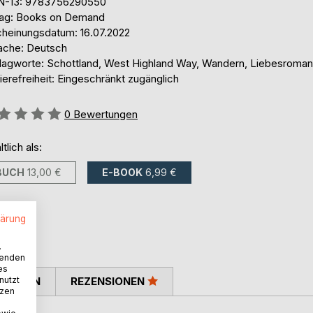
N-13: 9783756290550
lag: Books on Demand
cheinungsdatum: 16.07.2022
ache: Deutsch
lagworte: Schottland, West Highland Way, Wandern, Liebesroman
ierefreiheit: Eingeschränkt zugänglich
ertung::
0
Bewertungen
ltlich als:
BUCH
13,00 €
E-BOOK
6,99 €
lärung
.
wenden
es
nutzt
TIMMEN
REZENSIONEN
tzen