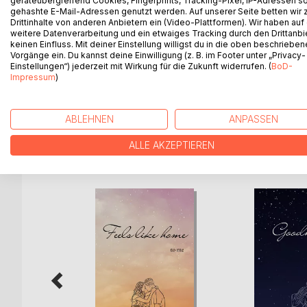
geräteübergreifend Cookies, Fingerprints, Tracking-Pixel, IP-Adressen s
Emma befindet sich an einem Punkt in ihrem Lebe
gehashte E-Mail-Adressen genutzt werden. Auf unserer Seite betten wir
sehnt. Ihr Liebesleben beschränkt sich auf missgl
Drittinhalte von anderen Anbietern ein (Video-Plattformen). Wir haben auf
Hektik, Stress und Abgabetermine bestimmt. Sie 
weitere Datenverarbeitung und ein etwaiges Tracking durch den Drittanbi
keinen Einfluss. Mit deiner Einstellung willigst du in die oben beschriebe
Vorgänge ein. Du kannst deine Einwilligung (z. B. im Footer unter „Privacy-
Einer spontanen Idee folgend, packt Emma ihren Ru
Einstellungen“) jederzeit mit Wirkung für die Zukunft widerrufen. (
BoD-
West Highland Way wandern.
Impressum
)
Der Beginn von einer Zeit, die sie nie vergessen wi
ABLEHNEN
ANPASSEN
ALLE AKZEPTIEREN
WEITERE TITEL BEI
Bo