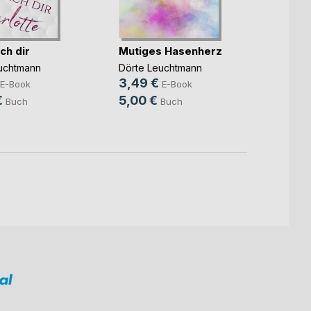
Lovel
ch dir
Mutiges Hasenherz
Dörte 
15,0
uchtmann
Dörte Leuchtmann
3,49 €
E-Book
E-Book
€
5,00 €
Buch
Buch