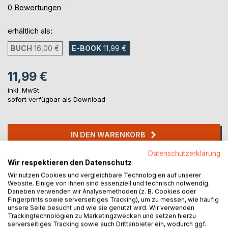
0%
0
Bewertungen
erhältlich als:
BUCH
16,00 €
E-BOOK
11,99 €
11,99 €
inkl. MwSt.
sofort verfügbar als Download
IN DEN WARENKORB
Datenschutzerklärung
Wir respektieren den Datenschutz
Auf die Merkliste
Titel bewerten
Wir nutzen Cookies und vergleichbare Technologien auf unserer
Website. Einige von ihnen sind essenziell und technisch notwendig.
Daneben verwenden wir Analysemethoden (z. B. Cookies oder
Fingerprints sowie serverseitiges Tracking), um zu messen, wie häufig
unsere Seite besucht und wie sie genutzt wird. Wir verwenden
Trackingtechnologien zu Marketingzwecken und setzen hierzu
serverseitiges Tracking sowie auch Drittanbieter ein, wodurch ggf.