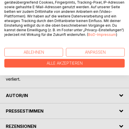
geräteübergreifend Cookies, Fingerprints, Tracking-Pixel, IP-Adressen
sowie gehashte E-Mail-Adressen genutzt werden. Auf unserer Seite
betten wir zudem Drittinhalte von anderen Anbietern ein (Video-
BESCHREIBUNG
Plattformen). Wir haben auf die weitere Datenverarbeitung und ein
etwaiges Tracking durch den Drittanbieter keinen Einfluss. Mit deiner
Einstellung willigst du in die oben beschriebenen Vorgänge ein. Du
kannst deine Einwilligung (z. B. im Footer unter „Privacy-Einstellungen“)
Ein Junge. Eine Vision. Eine Stimme.
jederzeit mit Wirkung für die Zukunft widerrufen. (
BoD-Impressum
)
Der Kaya ist fest davon überzeugt die Summe aller zu sein.
Er wird diese Welt erobern und mit repressiven Methoden
umformen, bis sie zu einem finsteren Ort wird. Lesen Sie
ABLEHNEN
ANPASSEN
wie ein globales Imperium durch den Willen eines Einzelnen
manifestiert wird.
ALLE AKZEPTIEREN
Erfahren Sie die Blutdurst eines Schächters der sich für
unfehlbar hält und entscheiden Sie wie er sein Leben
verliert.
AUTOR/IN
PRESSESTIMMEN
REZENSIONEN