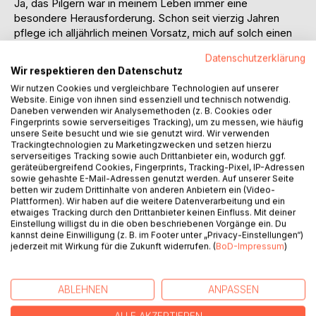
Ja, das Pilgern war in meinem Leben immer eine
besondere Herausforderung. Schon seit vierzig Jahren
pflege ich alljährlich meinen Vorsatz, mich auf solch einen
Pilgerweg zu begeben. Einige Tage lang einfach nur
Datenschutzerklärung
gehen.Doch nicht nur des Weges halber,sondern um auch
Wir respektieren den Datenschutz
anzukommen, an einem vertrauten heiligen
Wir nutzen Cookies und vergleichbare Technologien auf unserer
Sehnsuchtsort.Sich selbst dabei spüren,mit den Füßen im
Website. Einige von ihnen sind essenziell und technisch notwendig.
weichen Gras, auf den knorrigen Wurzeln der Waldwege,
Daneben verwenden wir Analysemethoden (z. B. Cookies oder
den steinigen Bergpfaden und oft auch auf dem Asphalt
Fingerprints sowie serverseitiges Tracking), um zu messen, wie häufig
unsere Seite besucht und wie sie genutzt wird. Wir verwenden
der Landstraßen. Unterwegs sein im herbstlichen
Trackingtechnologien zu Marketingzwecken und setzen hierzu
raschelden Laub, auf bunten Blumenwiesen und durch
serverseitiges Tracking sowie auch Drittanbieter ein, wodurch ggf.
malerische Ortschaften. Erlebnisse welche in den
geräteübergreifend Cookies, Fingerprints, Tracking-Pixel, IP-Adressen
sowie gehashte E-Mail-Adressen genutzt werden. Auf unserer Seite
Erinnerungen Wurzel schlagen und eindrucksvoller sind als
betten wir zudem Drittinhalte von anderen Anbietern ein (Video-
so mancher Urlaub.So beschloss ich, all diese
Plattformen). Wir haben auf die weitere Datenverarbeitung und ein
Pilgerabenteuer in ein Buch zu fassen um meine Leser
etwaiges Tracking durch den Drittanbieter keinen Einfluss. Mit deiner
Einstellung willigst du in die oben beschriebenen Vorgänge ein. Du
mitzunehmen auf diesen verschlungenen Pfaden,um sich
kannst deine Einwilligung (z. B. im Footer unter „Privacy-Einstellungen“)
mit mir zu freuen, aber auch manchmal zu leiden und um
jederzeit mit Wirkung für die Zukunft widerrufen. (
BoD-Impressum
)
den Kopf frei zu bekommen für das Leben. Gott spüren
aber auch um sich selbst nahe zu sein.
ABLEHNEN
ANPASSEN
AUTOR/IN