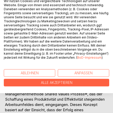
Wir nutzen Cookies und vergleichbare Technologien auf unserer
Koordinations- und Kontrollmechanismen herausgestellt.
Website. Einige von ihnen sind essenziell und technisch notwendig.
Beim Koordinationsproblem reduziert Vertrauen
Daneben verwenden wir Analysemethoden (z. B. Cookies oder
Fingerprints sowie serverseitiges Tracking), um zu messen, wie häufig
Transaktionskosten, d.h. auf der einen Seite entfallen
unsere Seite besucht und wie sie genutzt wird. Wir verwenden
externe Transaktionskosten wie Anbahnungs-,
Trackingtechnologien zu Marketingzwecken und setzen hierzu
Vereinbarungs- und Kontrollkosten, weil auf explizite
serverseitiges Tracking sowie auch Drittanbieter ein, wodurch ggf.
geräteübergreifend Cookies, Fingerprints, Tracking-Pixel, IP-Adressen
Verträge verzichtet wird. Auf der anderen Seite werden
sowie gehashte E-Mail-Adressen genutzt werden. Auf unserer Seite
interne Koordinationskosten durch den Ausbau von
betten wir zudem Drittinhalte von anderen Anbietern ein (Video-
Selbstkoordination, -organisation und -kontrolle gesenkt.
Plattformen). Wir haben auf die weitere Datenverarbeitung und ein
etwaiges Tracking durch den Drittanbieter keinen Einfluss. Mit deiner
Jedoch liegt gleichzeitig genau im Vertrauen das zentrale
Einstellung willigst du in die oben beschriebenen Vorgänge ein. Du
Problem virtueller Unternehmen. Wegen dem Fehlen
kannst deine Einwilligung (z. B. im Footer unter „Privacy-Einstellungen“)
vertrauensfördernder Faktoren im virtuellen Kontext, wie
jederzeit mit Wirkung für die Zukunft widerrufen. (
BoD-Impressum
)
räumliche Nähe, persönliche Beziehungen, langfristige
Orientierung und häufiger direkter Kontakt, kann Vertrauen
nur sehr schwer entstehen.
ABLEHNEN
ANPASSEN
In dieser Arbeit wird diese Vertrauensproblematik in
ALLE AKZEPTIEREN
virtuellen Unternehmen behandelt. Zu diesem Zweck wird
das aus den USA stammende Konzept bzw.
Managementmethode Shared Values Prozess®, das der
Schaffung eines Produktivität und Effektivität steigernden
Arbeitsumfeldes dient, eingegangen. Dieses Konzept
basiert auf der Einsicht, dass der Erfolg eines