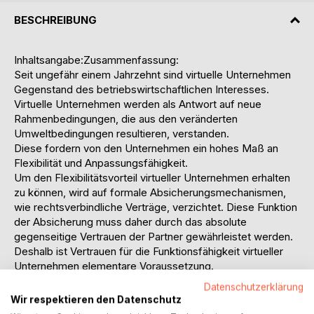
BESCHREIBUNG
Inhaltsangabe:Zusammenfassung:
Seit ungefähr einem Jahrzehnt sind virtuelle Unternehmen
Gegenstand des betriebswirtschaftlichen Interesses.
Virtuelle Unternehmen werden als Antwort auf neue
Rahmenbedingungen, die aus den veränderten
Umweltbedingungen resultieren, verstanden.
Diese fordern von den Unternehmen ein hohes Maß an
Flexibilität und Anpassungsfähigkeit.
Um den Flexibilitätsvorteil virtueller Unternehmen erhalten
zu können, wird auf formale Absicherungsmechanismen,
wie rechtsverbindliche Verträge, verzichtet. Diese Funktion
der Absicherung muss daher durch das absolute
gegenseitige Vertrauen der Partner gewährleistet werden.
Deshalb ist Vertrauen für die Funktionsfähigkeit virtueller
Unternehmen elementare Voraussetzung.
Durch den Formalitätsverzicht ergeben sich
Datenschutzerklärung
entscheidenden positive ökonomische Effekte von
Wir respektieren den Datenschutz
Vertrauen. In der Literatur werden vor allem die Effekte der