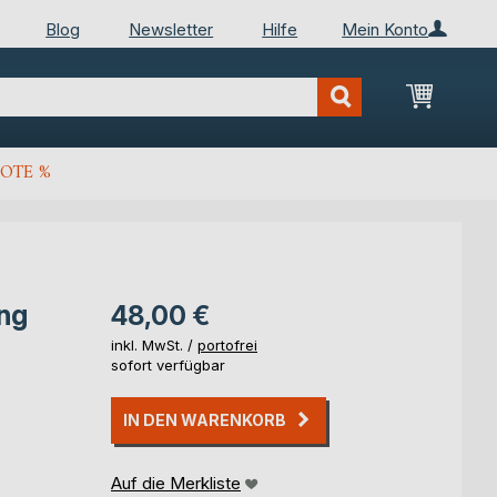
Blog
Newsletter
Hilfe
Mein Konto
Mein Wa
OTE %
ng
48,00 €
inkl. MwSt. /
portofrei
sofort verfügbar
IN DEN WARENKORB
Auf die Merkliste