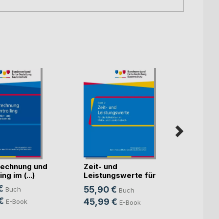
echnung und
Zeit- und
Künst
ng im (...)
Leistungswerte für
Intell
die K(...)
€
55,90 €
Buch
Buch
Mitte
Sven S
€
45,99 €
E-Book
E-Book
24,9