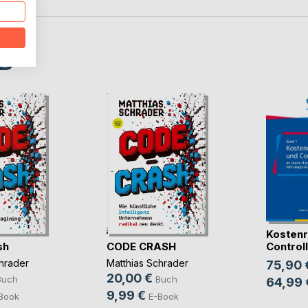
D
Kostenr
sh
CODE CRASH
Controlli
hrader
Matthias Schrader
75,90 
20,00 €
Buch
Buch
64,99 
9,99 €
Book
E-Book