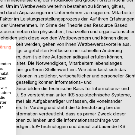
. Um im Wettbewerb weiterhin bestehen zu können, gilt es,
und durch Anpassungen im Unternehmen zu reagieren. Mitarbeiter
aktor im Leistungserstellungsprozess dar. Auf ihren Erfahrungen
folg der Unternehmen. Im Sinne der Theorie des Resource Based
ssource neben den physischen, finanziellen und organisatorische
cheiden sich diese von den Wettbewerbern und können diese
g entwickelt werden, gehen von ihnen Wettbewerbsvorteile aus.
lärung
ie eingangs angeführten Einflüsse einer schnellen Änderung
 erweitern, damit sie ihre Aufgaben adäquat erfüllen können.
.
r Zeit veraltet. Die Notwendigkeit, Mitarbeitern lebenslanges
wenden
es
inen immer größeren Stellenwert ein. Wie aber lässt sich das
nutzt
 Restriktionen in zeitlicher, wirtschaftlicher und personeller Sich
tzen
ieser Fragestellung können Informations- und
owie
sten. Diese bilden die technische Basis für Informations- und
 zudem
ik (IKS). So versteht man unter IKS soziotechnische Systeme,
 die
eilsysteme) als Aufgabenträger umfassen, die voneinander
eter
menwirken. Im Vordergrund steht die Unterstützung bei der
nen
ndteil Information verdeutlicht, dass es primär Zweck dieser
Informationen zu lenken und die Informationsnachfrage von
u befriedigen. IuK-Technologien und darauf aufbauende IKS
r […]