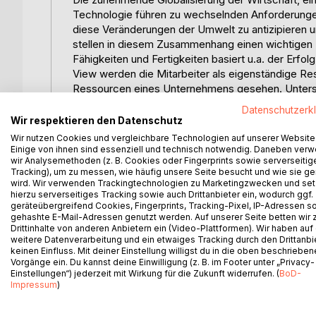
Technologie führen zu wechselnden Anforderungen
diese Veränderungen der Umwelt zu antizipieren 
stellen in diesem Zusammenhang einen wichtigen F
Fähigkeiten und Fertigkeiten basiert u.a. der Er
View werden die Mitarbeiter als eigenständige Re
Ressourcen eines Unternehmens gesehen. Unters
auch nicht über Märkte beschafft bzw. selbständi
Datenschutzerk
Das beruflich relevante Wissen ist jedoch durch d
Wir respektieren den Datenschutz
unterworfen. Mitarbeiter müssen stetig ihr Wissen
Wir nutzen Cookies und vergleichbare Technologien auf unserer Website
Gerade gelernte Inhalte sind dabei in relativ kurze
Einige von ihnen sind essenziell und technisch notwendig. Daneben ver
wir Analysemethoden (z. B. Cookies oder Fingerprints sowie serverseitig
Lernen zu ermöglichen, nimmt in diesem Kontext e
Tracking), um zu messen, wie häufig unsere Seite besucht und wie sie ge
lebenslange Lernen vor dem Hintergrund zahlreicher
wird. Wir verwenden Trackingtechnologien zu Marketingzwecken und se
realisieren? Einen möglichen Ansatz zur Lösung d
hierzu serverseitiges Tracking sowie auch Drittanbieter ein, wodurch ggf.
geräteübergreifend Cookies, Fingerprints, Tracking-Pixel, IP-Adressen s
Kommunikationstechnologien (IuK-Technologien) lei
gehashte E-Mail-Adressen genutzt werden. Auf unserer Seite betten wir
Kommunikationssysteme in der Wirtschaftsinformat
Drittinhalte von anderen Anbietern ein (Video-Plattformen). Wir haben auf
die menschliche und maschinelle Komponenten (T
weitere Datenverarbeitung und ein etwaiges Tracking durch den Drittanbi
abhängig sind, ineinander greifen und/oder zusam
keinen Einfluss. Mit deiner Einstellung willigst du in die oben beschriebe
Vorgänge ein. Du kannst deine Einwilligung (z. B. im Footer unter „Privacy-
Erfüllung betrieblicher Aufgaben. Der Begriffsbesta
Einstellungen“) jederzeit mit Wirkung für die Zukunft widerrufen. (
BoD-
Systeme ist, betriebliche Prozesse mit Hilfe von 
Impressum
)
Aufgabenträgern (sei es Mensch oder Maschine) z
dienen im Sinne dieser Arbeit der Befriedigung de