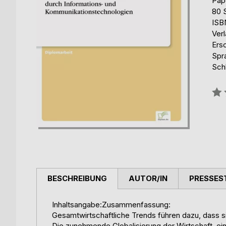
Pap
80 
ISB
Ver
Ers
Spr
Sch
Bew
0%
BESCHREIBUNG
AUTOR/IN
PRESSES
Inhaltsangabe:Zusammenfassung:
Gesamtwirtschaftliche Trends führen dazu, dass 
Die zunehmende Globalisierung der Wirtschaft, ein