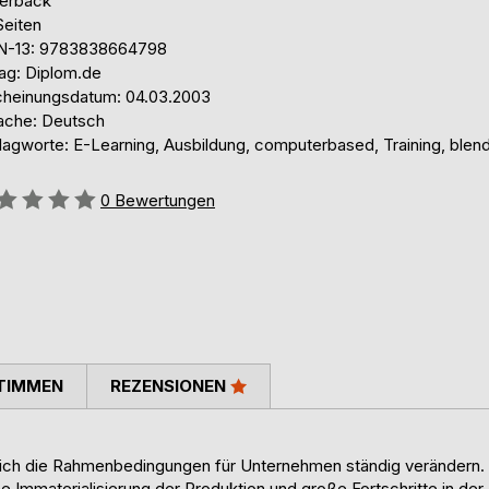
erback
Seiten
N-13: 9783838664798
lag: Diplom.de
cheinungsdatum: 04.03.2003
ache: Deutsch
lagworte: E-Learning, Ausbildung, computerbased, Training, blen
ertung::
0
Bewertungen
TIMMEN
REZENSIONEN
sich die Rahmenbedingungen für Unternehmen ständig verändern.
e Immaterialisierung der Produktion und große Fortschritte in der