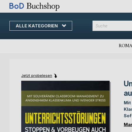
ALLE KATEGORIEN
Direkt
zum
Inhalt
ROMA
Jetzt probelesen
Un
Skip
Skip
to
to
au
the
the
end
beginning
Mit
of
of
Kla
the
the
So
images
images
Mar
gallery
gallery