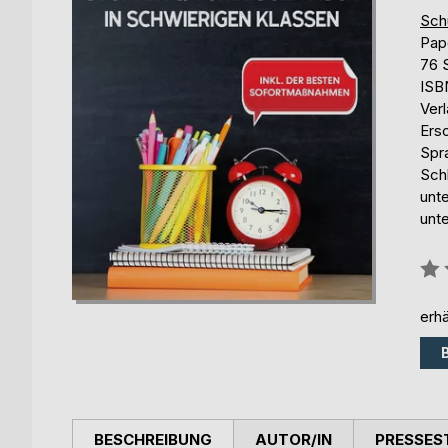
Sch
Pap
76 
ISB
Ver
Ers
Spr
Sch
unte
unt
Bew
0%
erhä
BESCHREIBUNG
AUTOR/IN
PRESSES