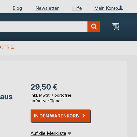
Blog
Newsletter
Hilfe
Mein Konto
Mein Wa
OTE %
29,50 €
 aus
inkl. MwSt. /
portofrei
sofort verfügbar
IN DEN WARENKORB
Auf die Merkliste