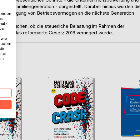
hste Familiengeneration - dargestellt. Darüber hinaus wurden di
.
 Übertragung von Betriebsvermögen an die nächste Generation
wenden
es
nutzt
u untersuchen, ob die steuerliche Belastung im Rahmen der
tzen
urch das reformierte Gesetz 2016 verringert wurde.
owie
 zudem
 die
eter
nen
D