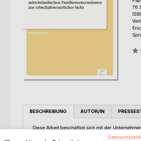
Pap
76 
ISB
Ver
Ers
Spr
Bew
0%
BESCHREIBUNG
AUTOR/IN
PRESSES
Diese Arbeit beschäftigt sich mit der Unternehmen
Familienunternehmen. Mit Hilfe dieser Arbeit wur
Datenschutzerk
erbschaftsteuerlicher Sicht beleuchtet. Dabei wu