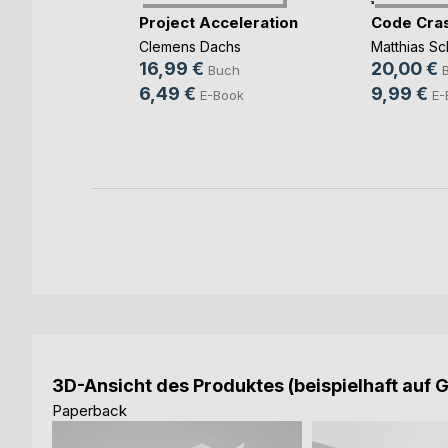
rbereitung
Project Acceleration
Code Cra
(...)
Clemens Dachs
Matthias Sc
ut
16,99 €
20,00 €
Buch
ch
6,49 €
9,99 €
E-Book
E-
ook
3D-Ansicht des Produktes (beispielhaft auf 
Paperback