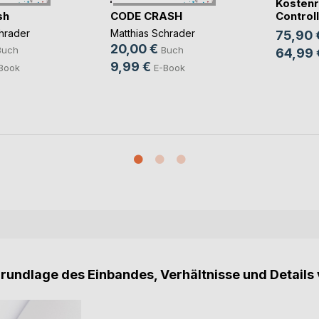
Kostenr
sh
CODE CRASH
Controlli
hrader
Matthias Schrader
75,90 
20,00 €
Buch
Buch
64,99 
9,99 €
Book
E-Book
Grundlage des Einbandes, Verhältnisse und Details 