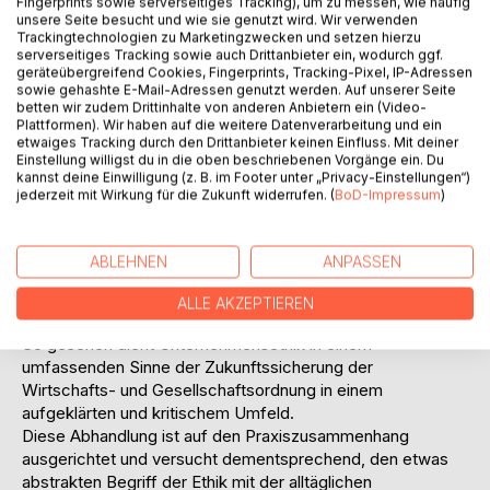
Fingerprints sowie serverseitiges Tracking), um zu messen, wie häufig
unsere Seite besucht und wie sie genutzt wird. Wir verwenden
suchen und auch nutzen. Der Verfasser vertritt die
Trackingtechnologien zu Marketingzwecken und setzen hierzu
Meinung, dass es unter spezifisch wirtschaftlichen
serverseitiges Tracking sowie auch Drittanbieter ein, wodurch ggf.
Gesichtspunkten nicht nur sinnvoll, sondern auch
geräteübergreifend Cookies, Fingerprints, Tracking-Pixel, IP-Adressen
sowie gehashte E-Mail-Adressen genutzt werden. Auf unserer Seite
erforderlich ist, dass sich ethische Geschäftspraktiken für
betten wir zudem Drittinhalte von anderen Anbietern ein (Video-
ein Unternehmen auszahlen. Es wird somit auch nicht den
Plattformen). Wir haben auf die weitere Datenverarbeitung und ein
Fällen ethische Qualität abgesprochen, in denen erwartet
etwaiges Tracking durch den Drittanbieter keinen Einfluss. Mit deiner
werden kann, dass unternehmensethisches Verhalten den
Einstellung willigst du in die oben beschriebenen Vorgänge ein. Du
kannst deine Einwilligung (z. B. im Footer unter „Privacy-Einstellungen“)
positiven Nebeneffekt der Gewinnerzielung mit sich bringt
jederzeit mit Wirkung für die Zukunft widerrufen. (
BoD-Impressum
)
(im »Gutsein« ist Gewinn verborgen...). Nicht nur die
Gesellschaft und Ökologie profitieren daher von ethisch
agierenden Organisationen, insbesondere sind es die
ABLEHNEN
ANPASSEN
Unternehmen selbst, die sich eine Legetimationsbasis
schaffen und zusätzlich, langfristige ökonomische Vorteile
ALLE AKZEPTIEREN
aus verantwortlichen Handeln ziehen.
So gesehen dient Unternehmensethik in einem
umfassenden Sinne der Zukunftssicherung der
Wirtschafts- und Gesellschaftsordnung in einem
aufgeklärten und kritischem Umfeld.
Diese Abhandlung ist auf den Praxiszusammenhang
ausgerichtet und versucht dementsprechend, den etwas
abstrakten Begriff der Ethik mit der alltäglichen