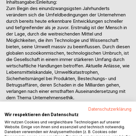
Inhaltsangabe:Einleitung:
Zum Begin des einundzwangsigsten Jahrhunderts
verändern sich die Umfeldbedingungen der Unternehmen
durch bereits heute erkennbare Entwicklungen schneller
und tiefgreifender als je zuvor. Erstmalig ist der Mensch in
der Lage, durch die weitreichenden Mittel und
Möglichkeiten, die ihm Technologie und Wissenschaft
bieten, seine Umwelt massiv zu beeinflussen. Durch diesen
globalen sozioökonmischen, technologischen Umbruch, ist
die Gesellschaft in einem immer stärkeren Umfang durch
wirtschaftliche Handlungen betroffen. Aktuelle Anlässe, wie
Lebensmittelskandale, Umweltkatastrophen,
Sicherheitsmängel bei Produkten, Bestechungs- und
Betrugsaffären, deren Schaden in die Milliarden gehen,
verlangen nach einer ernsthaften Auseinandersetzung mit
dem Thema Unternehmensethik.
Diese Diplomarbeit behandelt das Thema Ethik im
Datenschutzerklärung
Unternehmen nicht idealistisch. Es ist auch keineswegs Ziel
Wir respektieren den Datenschutz
dieser Arbeit, über philosophische Theorien und Konzepte
Wir nutzen Cookies und vergleichbare Technologien auf unserer
der Ethik zu referieren. Es wird dafür plädiert, daß
Website. Einige von ihnen sind essenziell und technisch notwendig.
Unternehmen Kompatibilitätschancen zwischen sozialer
Daneben verwenden wir Analysemethoden (z. B. Cookies oder
Verantwortung und sinnvollem ökonomischen Handeln