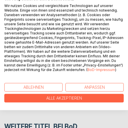
lässt Héctor Wilson seine Heimat hinter sich und zieht nach
Wir nutzen Cookies und vergleichbare Technologien auf unserer
Website. Einige von ihnen sind essenziell und technisch notwendig.
New York. Völlig ahnungslos betritt er eine Welt, in der das
Daneben verwenden wir Analysemethoden (z. B. Cookies oder
Unbekannte gefürchtet wird und er das erste Mal auf
Fingerprints sowie serverseitiges Tracking), um zu messen, wie häufig
Ablehnung trifft. Während er versucht, sich in seinem neuen
unsere Seite besucht und wie sie genutzt wird. Wir verwenden
Trackingtechnologien zu Marketingzwecken und setzen hierzu
Leben zurecht zu finden, erkennt er, dass seine Realität
serverseitiges Tracking sowie auch Drittanbieter ein, wodurch ggf.
sich als Illusion entpuppt und muss sich entscheiden, wie er
geräteübergreifend Cookies, Fingerprints, Tracking-Pixel, IP-Adressen
damit umgehen will.
sowie gehashte E-Mail-Adressen genutzt werden. Auf unserer Seite
betten wir zudem Drittinhalte von anderen Anbietern ein (Video-
Plattformen). Wir haben auf die weitere Datenverarbeitung und ein
etwaiges Tracking durch den Drittanbieter keinen Einfluss. Mit deiner
AUTOR/IN
Einstellung willigst du in die oben beschriebenen Vorgänge ein. Du
kannst deine Einwilligung (z. B. im Footer unter „Privacy-Einstellungen“)
jederzeit mit Wirkung für die Zukunft widerrufen. (
BoD-Impressum
)
PRESSESTIMMEN
ABLEHNEN
ANPASSEN
REZENSIONEN
ALLE AKZEPTIEREN
WEITERE TITEL BEI
BoD