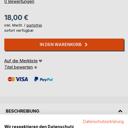
0%
0
Bewertungen
18,00 €
inkl. MwSt. /
portofrei
sofort verfügbar
IN DEN WARENKORB
Auf die Merkliste
Titel bewerten
BESCHREIBUNG
Datenschutzerklärung
Wir respektieren den Datenschutz
Getrieben von dem Wunsch, etwas Großes zu erreichen,