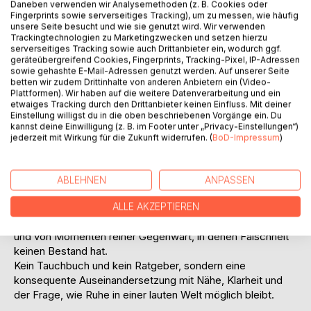
Auf die Merkliste
Daneben verwenden wir Analysemethoden (z. B. Cookies oder
Fingerprints sowie serverseitiges Tracking), um zu messen, wie häufig
Titel bewerten
unsere Seite besucht und wie sie genutzt wird. Wir verwenden
Trackingtechnologien zu Marketingzwecken und setzen hierzu
serverseitiges Tracking sowie auch Drittanbieter ein, wodurch ggf.
geräteübergreifend Cookies, Fingerprints, Tracking-Pixel, IP-Adressen
sowie gehashte E-Mail-Adressen genutzt werden. Auf unserer Seite
betten wir zudem Drittinhalte von anderen Anbietern ein (Video-
Plattformen). Wir haben auf die weitere Datenverarbeitung und ein
etwaiges Tracking durch den Drittanbieter keinen Einfluss. Mit deiner
Einstellung willigst du in die oben beschriebenen Vorgänge ein. Du
BESCHREIBUNG
kannst deine Einwilligung (z. B. im Footer unter „Privacy-Einstellungen“)
jederzeit mit Wirkung für die Zukunft widerrufen. (
BoD-Impressum
)
Unter der Oberfläche ist ein literarischer Erfahrungsraum
über Ruhe, Präsenz und Wahrheit jenseits von Lärm,
ABLEHNEN
ANPASSEN
Masken und Funktionieren.
Entstanden auf den Philippinen, erzählt das Buch vom
ALLE AKZEPTIEREN
Tauchen als Lebensschule, von Vertrauen als Bedingung
und von Momenten reiner Gegenwart, in denen Falschheit
keinen Bestand hat.
Kein Tauchbuch und kein Ratgeber, sondern eine
konsequente Auseinandersetzung mit Nähe, Klarheit und
der Frage, wie Ruhe in einer lauten Welt möglich bleibt.