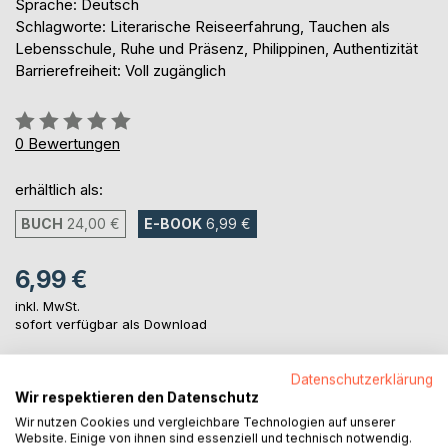
Sprache: Deutsch
Schlagworte: Literarische Reiseerfahrung, Tauchen als
Lebensschule, Ruhe und Präsenz, Philippinen, Authentizität
Barrierefreiheit: Voll zugänglich
Bewertung::
0%
0
Bewertungen
erhältlich als:
BUCH
24,00 €
E-BOOK
6,99 €
6,99 €
inkl. MwSt.
sofort verfügbar als Download
Datenschutzerklärung
IN DEN WARENKORB
Wir respektieren den Datenschutz
Wir nutzen Cookies und vergleichbare Technologien auf unserer
Website. Einige von ihnen sind essenziell und technisch notwendig.